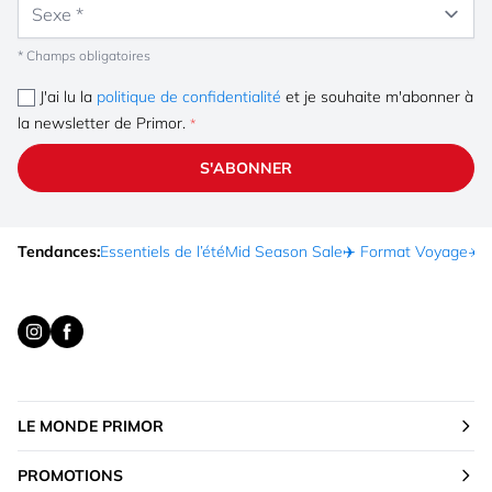
Sexe
* Champs obligatoires
J'ai lu la
politique de confidentialité
et je souhaite m'abonner à
la newsletter de Primor.
S'ABONNER
Tendances:
Essentiels de l’été
Mid Season Sale
✈️ Format Voyage
☀️ 
LE MONDE PRIMOR
PROMOTIONS