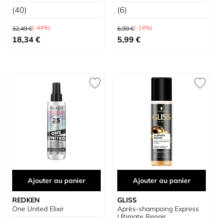
Durée
(40)
(6)
Prix normal
Prix normal
(-44%)
(-14%)
32,49 €
6,99 €
Prix spécial
Prix spécial
18,34 €
5,99 €
Ajouter au panier
Ajouter au panier
REDKEN
GLISS
One United Elixir
Après-shampoing Express
Ultimate Repair