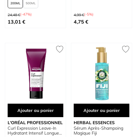
200
500
Prix normal
Prix normal
(-47%)
(-5%)
24,48 €
4,99 €
À partir de
Prix spécial
13,01 €
4,75 €
Ajouter au panier
Ajouter au panier
L'ORÉAL PROFESSIONNEL
HERBAL ESSENCES
Curl Expression Leave-In
Sérum Après-Shampoing
Hydratant Intensif Longue
Magique Fiji