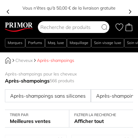
Vous n'êtes qu'à 50,00 € de la livraison gratuite
Aller au contenu
Marques
Parfums
Maq. luxe
Maquillage
Soin visage luxe
Soin v
Cheveux
Après-shampoings
Après-shampoings pour les cheveux
Après-shampoings
566 produits
Après-shampoings sans silicones
Après-shampoings 
TRIER PAR
FILTRER LA RECHERCHE
Meilleures ventes
Afficher tout