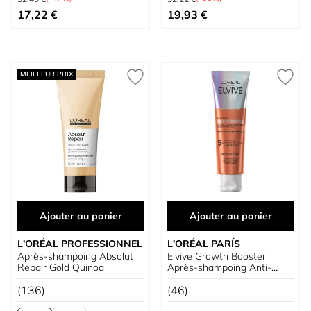
Prix spécial
À partir de
17,22 €
19,93 €
MEILLEUR PRIX
Ajouter au panier
Ajouter au panier
L'ORÉAL PROFESSIONNEL
L'ORÉAL PARÍS
Après-shampoing Absolut
Elvive Growth Booster
Repair Gold Quinoa
Après-shampoing Anti-
chute
(136)
(46)