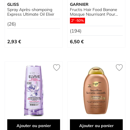
GLISS
GARNIER
Spray Après-shampoing
Fructis Hair Food Banane
Express Ultimate Oil Elixir
Masque Nourrisant Pour
Cheveux Très Secs
2ª -50%
(26)
(194)
2,93 €
6,50 €
Ajouter au panier
Ajouter au panier