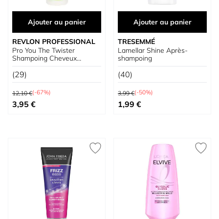
Ajouter au panier
Ajouter au panier
REVLON PROFESSIONAL
TRESEMMÉ
Pro You The Twister
Lamellar Shine Après-
Shampoing Cheveux
shampoing
Bouclés
(29)
(40)
Prix normal
Prix normal
(-67%)
(-50%)
12,10 €
3,99 €
Prix spécial
Prix spécial
3,95 €
1,99 €