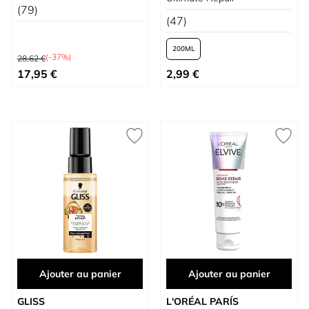
(79)
(47)
200
Prix normal
(-37%)
28,62 €
Prix spécial
À partir de
17,95 €
2,99 €
Ajouter au panier
Ajouter au panier
GLISS
L'ORÉAL PARÍS