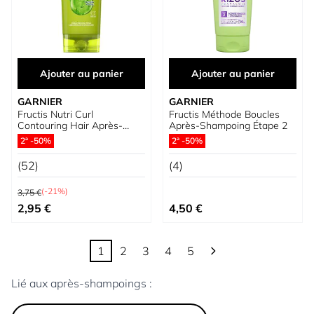
Ajouter au panier
Ajouter au panier
GARNIER
GARNIER
Fructis Nutri Curl
Fructis Méthode Boucles
Contouring Hair Après-
Après-Shampoing Étape 2
shampoing Cheveux
2ª -50%
2ª -50%
Bouclés ou Ondulés
(52)
(4)
Prix normal
(-21%)
3,75 €
Prix spécial
2,95 €
4,50 €
1
2
3
4
5
Vous lisez actuellement la page
Page
Page
Page
Page
Lié aux après-shampoings :