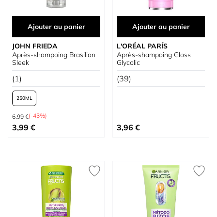
Ajouter au panier
Ajouter au panier
JOHN FRIEDA
L'ORÉAL PARÍS
Après-shampoing Brasilian
Après-shampoing Gloss
Sleek
Glycolic
(1)
(39)
250
Prix normal
(-43%)
6,99 €
À partir de
3,99 €
3,96 €