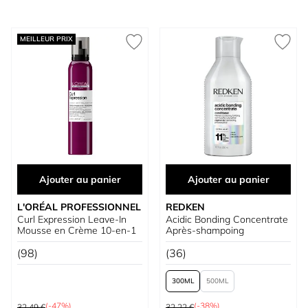
MEILLEUR PRIX
Ajouter au panier
Ajouter au panier
L'ORÉAL PROFESSIONNEL
REDKEN
Curl Expression Leave-In
Acidic Bonding Concentrate
Mousse en Crème 10-en-1
Après-shampoing
(98)
(36)
300
500
Prix normal
Prix normal
(-47%)
(-38%)
32,49 €
32,22 €