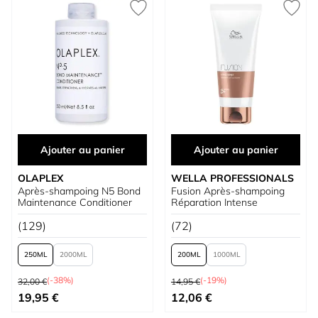
Ajouter au panier
Ajouter au panier
OLAPLEX
WELLA PROFESSIONALS
Après-shampoing N5 Bond
Fusion Après-shampoing
Maintenance Conditioner
Réparation Intense
(129)
(72)
250
2000
200
1000
Prix normal
Prix normal
(-38%)
(-19%)
32,00 €
14,95 €
À partir de
À partir de
19,95 €
12,06 €