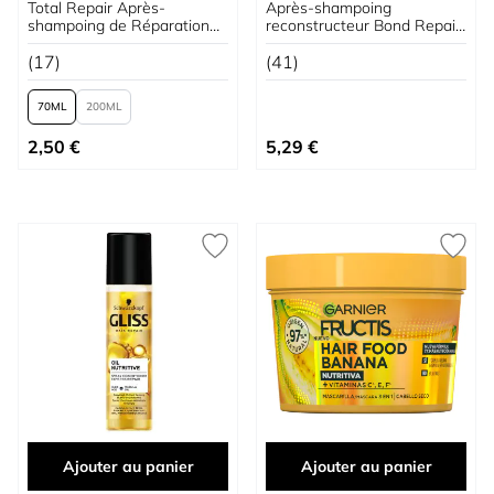
Total Repair Après-
Après-shampoing
shampoing de Réparation
reconstructeur Bond Repair
Express
– Routine de Reconstruction
(17)
Intense
(41)
70
200
À partir de
2,50 €
5,29 €
Ajouter au panier
Ajouter au panier