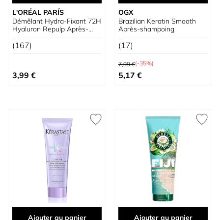
L'ORÉAL PARÍS
OGX
Démêlant Hydra-Fixant 72H
Brazilian Keratin Smooth
Hyaluron Repulp Après-
Après-shampoing
shampoing
(167)
(17)
Prix normal
(-35%)
7,99 €
Prix spécial
3,99 €
5,17 €
Ajouter au panier
Ajouter au panier