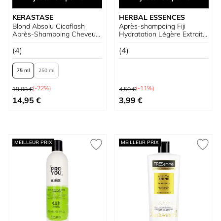
KERASTASE
HERBAL ESSENCES
Blond Absolu Cicaflash
Après-shampoing Fiji
Après-Shampoing Cheveux
Hydratation Légère Extrait
Blonds
de Noix de Coco
(4)
(4)
75 ml
250 ml
Prix normal
Prix normal
(-22%)
(-11%)
19,08 €
4,50 €
À partir de
Prix spécial
14,95 €
3,99 €
MEILLEUR PRIX
MEILLEUR PRIX