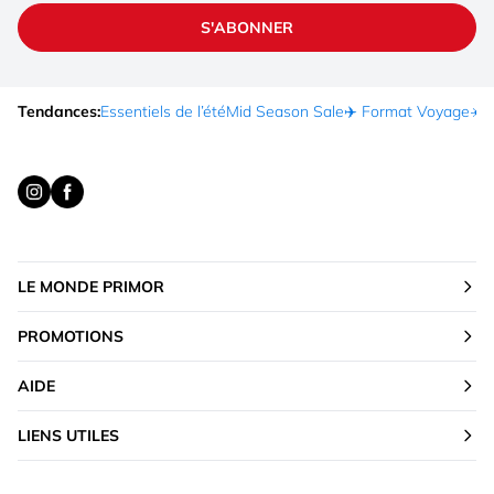
S'ABONNER
Tendances:
Essentiels de l’été
Mid Season Sale
✈️ Format Voyage
☀️ 
LE MONDE PRIMOR
PROMOTIONS
AIDE
LIENS UTILES