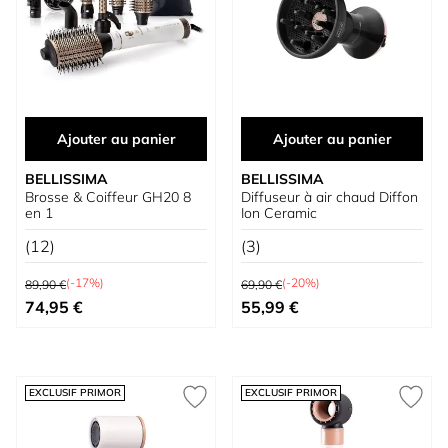
Ajouter au panier
Ajouter au panier
BELLISSIMA
BELLISSIMA
Brosse & Coiffeur GH20 8
Diffuseur à air chaud Diffon
en 1
Ion Ceramic
(12)
(3)
Prix normal
Prix normal
(-17%)
(-20%)
89,90 €
69,90 €
Prix spécial
Prix spécial
74,95 €
55,99 €
EXCLUSIF PRIMOR
EXCLUSIF PRIMOR