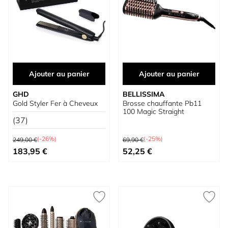
Ajouter au panier
Ajouter au panier
GHD
BELLISSIMA
Gold Styler Fer à Cheveux
Brosse chauffante Pb11
100 Magic Straight
(37)
Prix normal
Prix normal
(-26%)
(-25%)
249,00 €
69,90 €
Prix spécial
Prix spécial
183,95 €
52,25 €