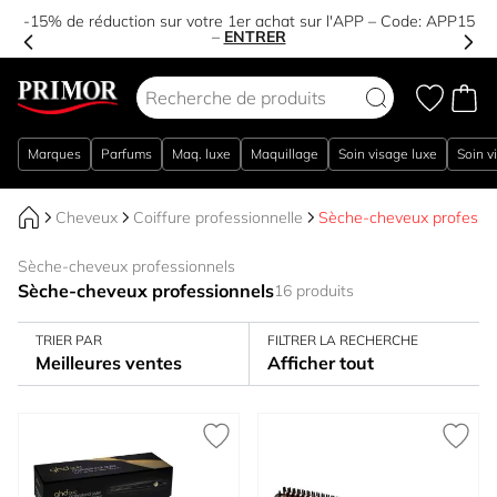
-15% de réduction sur votre 1er achat sur l'APP – Code:
APP15
–
ENTRER
Aller au contenu
Marques
Parfums
Maq. luxe
Maquillage
Soin visage luxe
Soin v
Cheveux
Coiffure professionnelle
Sèche-cheveux professio
Sèche-cheveux professionnels
Sèche-cheveux professionnels
16 produits
TRIER PAR
FILTRER LA RECHERCHE
Meilleures ventes
Afficher tout