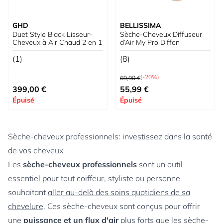
GHD
BELLISSIMA
Duet Style Black Lisseur-
Sèche-Cheveux Diffuseur
Cheveux à Air Chaud 2 en 1
d’Air My Pro Diffon
(1)
(8)
Prix normal
(-20%)
69,90 €
Prix spécial
399,00 €
55,99 €
Épuisé
Épuisé
Sèche-cheveux professionnels: investissez dans la santé
de vos cheveux
Les
sèche-cheveux professionnels
sont un outil
essentiel pour tout coiffeur, styliste ou personne
souhaitant
aller au-delà des soins quotidiens de sa
chevelure
. Ces sèche-cheveux sont conçus pour offrir
une
puissance et un flux d'air
plus forts que les sèche-