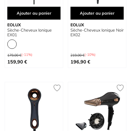
Ajouter au panier
Ajouter au panier
EOLUX
EOLUX
Sèche-Cheveux Ionique
Sèche-Cheveux Ionique Noir
EX01
EX02
Prix normal
Prix normal
(-11%)
(-10%)
179,00 €
219,00 €
À partir de
Prix spécial
159,90 €
196,90 €