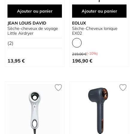
Ajouter au panier
Ajouter au panier
JEAN LOUIS DAVID
EOLUX
Sèche-cheveux de voyage
Sèche-Cheveux Ionique
Little Airdryer
EX02
(2)
Prix normal
(-10%)
219,00 €
À partir de
13,95 €
196,90 €