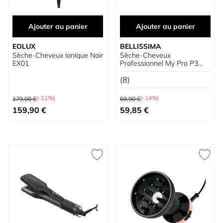
Ajouter au panier
Ajouter au panier
EOLUX
BELLISSIMA
Sèche-Cheveux Ionique Noir
Sèche-Cheveux
EX01
Professionnel My Pro P3
3400
(8)
Prix normal
Prix normal
(-11%)
(-14%)
179,00 €
69,90 €
Prix spécial
Prix spécial
159,90 €
59,85 €