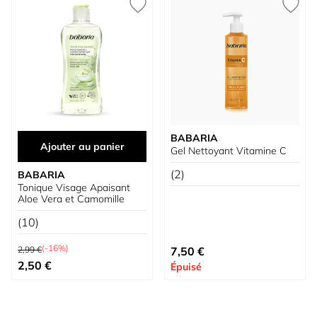
BABARIA
Ajouter au panier
Gel Nettoyant Vitamine C
(2)
BABARIA
Tonique Visage Apaisant
Aloe Vera et Camomille
(10)
Prix normal
À partir de
(-16%)
2,99 €
7,50 €
Prix spécial
2,50 €
Épuisé