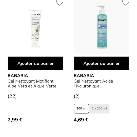
Ajouter au panier
Ajouter au panier
BABARIA
BABARIA
Gel Nettoyant Matifiant
Gel Nettoyant Acide
Aloe Vera et Algue Verte
Hyaluronique
(22)
(2)
200 ml
2 x 200 ml
À partir de
2,99 €
4,69 €