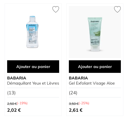
Ajouter au panier
Ajouter au panier
BABARIA
BABARIA
Démaquillant Yeux et Lèvres
Gel Exfoliant Visage Aloe
(13)
(24)
Prix normal
Prix normal
(-19%)
(-25%)
2,50 €
3,50 €
Prix spécial
Prix spécial
2,02 €
2,61 €