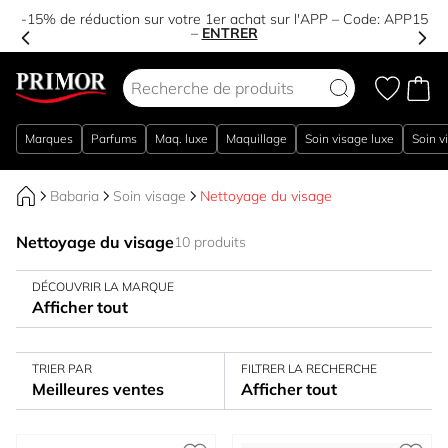
-15% de réduction sur votre 1er achat sur l'APP – Code:
APP15
–
ENTRER
Aller au contenu
Marques
Parfums
Maq. luxe
Maquillage
Soin visage luxe
Soin v
Babaria
Soin visage
Nettoyage du visage
Nettoyage du visage
10 produits
DÉCOUVRIR LA MARQUE
Afficher tout
TRIER PAR
FILTRER LA RECHERCHE
Meilleures ventes
Afficher tout