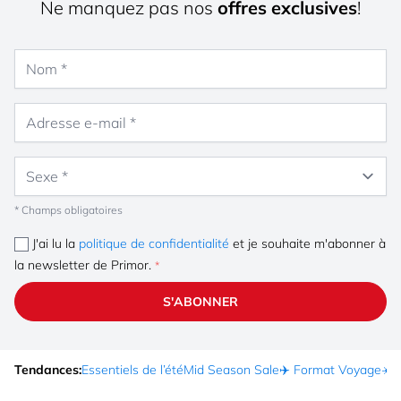
Ne manquez pas nos
offres exclusives
!
Nom
Adresse e-mail
Sexe
* Champs obligatoires
J'ai lu la
politique de confidentialité
et je souhaite m'abonner à
la newsletter de Primor.
S'ABONNER
Tendances:
Essentiels de l’été
Mid Season Sale
✈️ Format Voyage
☀️ 