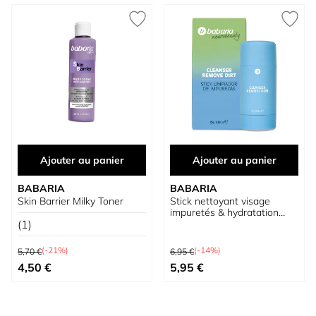
Ajouter au panier
Ajouter au panier
BABARIA
BABARIA
Skin Barrier Milky Toner
Stick nettoyant visage
impuretés & hydratation
(1)
NeuroBeauty
Prix normal
Prix normal
(-21%)
(-14%)
5,70 €
6,95 €
Prix spécial
Prix spécial
4,50 €
5,95 €