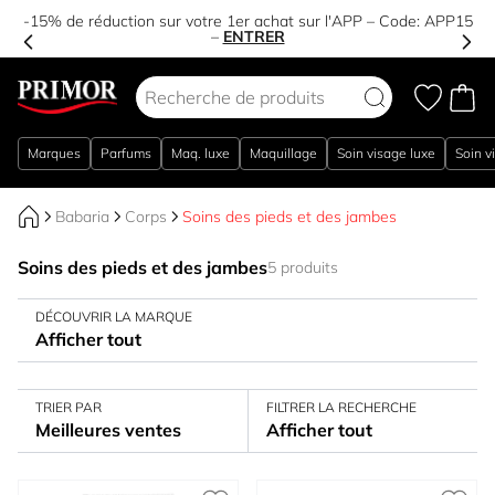
-15% de réduction sur votre 1er achat sur l'APP – Code:
APP15
–
ENTRER
Aller au contenu
Marques
Parfums
Maq. luxe
Maquillage
Soin visage luxe
Soin v
Babaria
Corps
Soins des pieds et des jambes
Soins des pieds et des jambes
5 produits
DÉCOUVRIR LA MARQUE
Afficher tout
TRIER PAR
FILTRER LA RECHERCHE
Meilleures ventes
Afficher tout