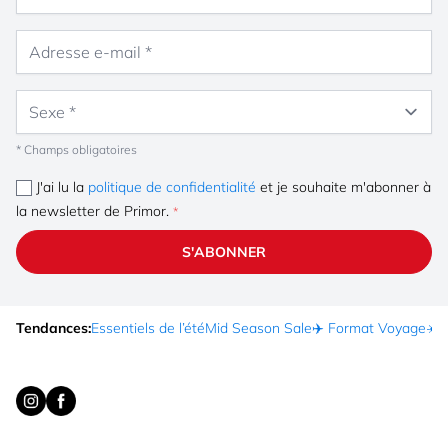
Adresse e-mail
Sexe
* Champs obligatoires
J'ai lu la
politique de confidentialité
et je souhaite m'abonner à
la newsletter de Primor.
S'ABONNER
Tendances:
Essentiels de l’été
Mid Season Sale
✈️ Format Voyage
☀️ 