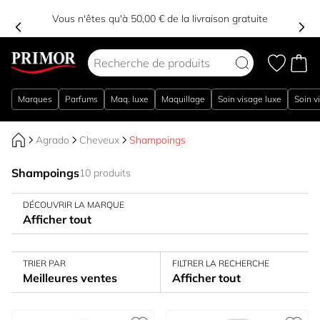
Vous n'êtes qu'à 50,00 € de la livraison gratuite
Aller au contenu
Marques
Parfums
Maq. luxe
Maquillage
Soin visage luxe
Soin v
Agrado
Cheveux
Shampoings
Shampoings
10 produits
DÉCOUVRIR LA MARQUE
Afficher tout
TRIER PAR
FILTRER LA RECHERCHE
Meilleures ventes
Afficher tout