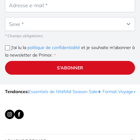
Adresse e-mail
Sexe
* Champs obligatoires
J'ai lu la
politique de confidentialité
et je souhaite m'abonner à
la newsletter de Primor.
S'ABONNER
Tendances:
Essentiels de l’été
Mid Season Sale
✈️ Format Voyage
☀️ 