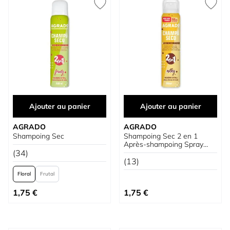
Ajouter au panier
Ajouter au panier
AGRADO
AGRADO
Shampoing Sec
Shampoing Sec 2 en 1
Après-shampoing Spray
(34)
Milky
(13)
Floral
Frutal
À partir de
1,75 €
1,75 €