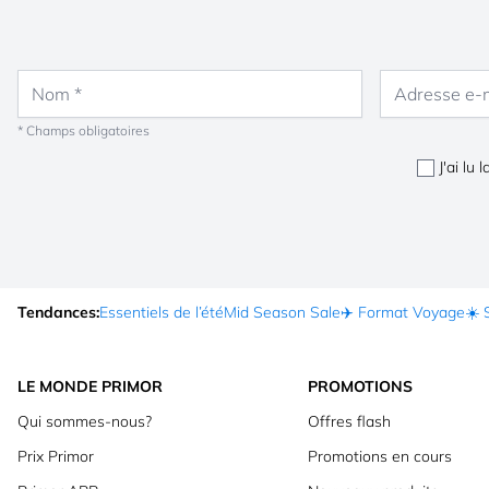
Nom
Adresse e-mail
* Champs obligatoires
J'ai lu 
Tendances:
Essentiels de l’été
Mid Season Sale
✈️ Format Voyage
☀️ 
LE MONDE PRIMOR
PROMOTIONS
Qui sommes-nous?
Offres flash
Prix Primor
Promotions en cours