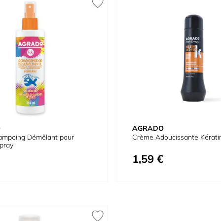
O
AGRADO
ampoing Démêlant pour
Crème Adoucissante Kérati
pray
1,59 €