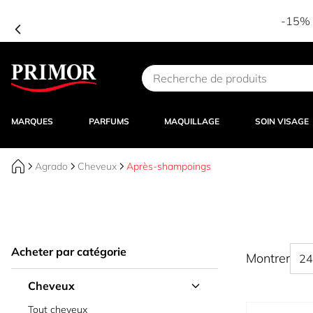
-15% d
Aller au contenu
MARQUES
PARFUMS
MAQUILLAGE
SOIN VISAGE
Agrado
Cheveux
Après-shampoings
Acheter par catégorie
Montrer
Cheveux
Tout cheveux