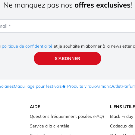
Ne manquez pas nos
offres exclusives
!
la
politique de confidentialité
et je souhaite m'abonner à la newsletter 
S'ABONNER
Solaires
Maquillage pour festivals
🔥 Produits viraux
Armani
Outlet
Parfu
AIDE
LIENS UTIL
Questions fréquemment posées (FAQ)
Black Friday
Service à la clientèle
Cadeaux de 