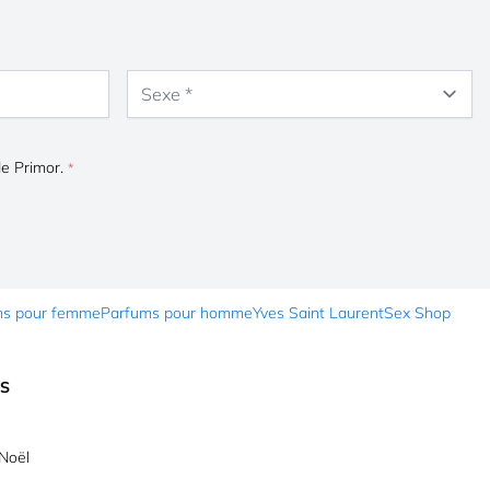
Sexe
de Primor.
ms pour femme
Parfums pour homme
Yves Saint Laurent
Sex Shop
ES
Noël