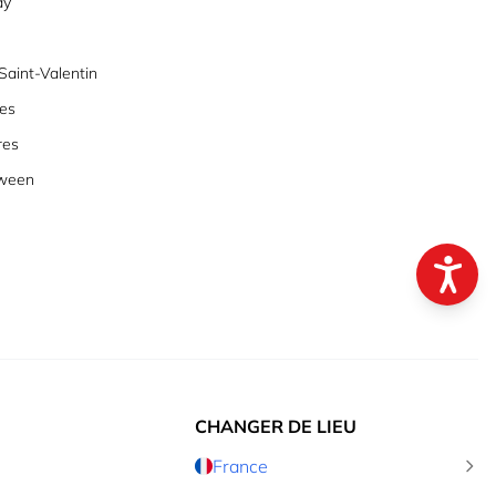
ay
aint-Valentin
es
res
oween
CHANGER DE LIEU
France