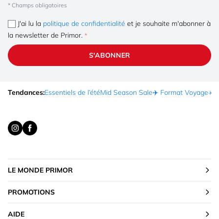
* Champs obligatoires
J'ai lu la
politique de confidentialité
et je souhaite m'abonner à
la newsletter de Primor.
S'ABONNER
Tendances:
Essentiels de l’été
Mid Season Sale
✈️ Format Voyage
☀️ 
LE MONDE PRIMOR
PROMOTIONS
AIDE