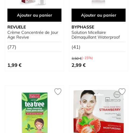
Ajouter au panier
Ajouter au panier
REVUELE
BYPHASSE
Crème Concentrée de Jour
Solution Micellaire
Age Revive
Démaquillant Waterproof
(77)
(41)
Prix normal
(-15%)
3,50 €
Prix spécial
1,99 €
2,99 €