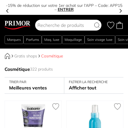
-15% de réduction sur votre 1er achat sur l'APP – Code:
APP15
–
ENTRER
Aller au contenu
Marques
Parfums
Maq. luxe
Maquillage
Soin visage luxe
Soin v
Gratis shops
Cosmétique
Cosmétique
322 produits
TRIER PAR
FILTRER LA RECHERCHE
Meilleures ventes
Afficher tout