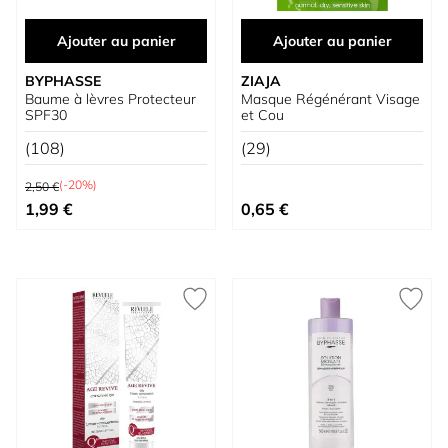
Ajouter au panier
Ajouter au panier
BYPHASSE
ZIAJA
Baume à lèvres Protecteur
Masque Régénérant Visage
SPF30
et Cou
(108)
(29)
Prix normal
(-20%)
2,50 €
Prix spécial
1,99 €
0,65 €