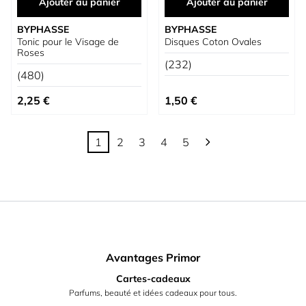
Ajouter au panier
Ajouter au panier
BYPHASSE
BYPHASSE
Tonic pour le Visage de
Disques Coton Ovales
Roses
(232)
(480)
2,25 €
1,50 €
1
2
3
4
5
Vous lisez actuellement la page
Page
Page
Page
Page
Avantages Primor
Cartes-cadeaux
Parfums, beauté et idées cadeaux pour tous.