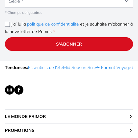
* Champs obligatoires
J'ai lu la
politique de confidentialité
et je souhaite m'abonner à
la newsletter de Primor.
S'ABONNER
Tendances:
Essentiels de l’été
Mid Season Sale
✈️ Format Voyage
☀️ 
LE MONDE PRIMOR
PROMOTIONS