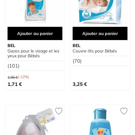
Ajouter au panier
Ajouter au panier
BEL
BEL
Gazes pour le visage et les
Couvre-lits pour Bébés
yeux pour Bébés
(70)
(101)
Prix normal
(-12%)
1,95 €
Prix spécial
1,71 €
3,25 €