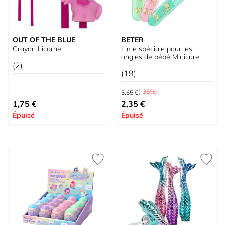
OUT OF THE BLUE
BETER
Crayon Licorne
Lime spéciale pour les
ongles de bébé Minicure
(2)
(19)
Prix normal
(-36%)
3,65 €
Prix spécial
1,75 €
2,35 €
Épuisé
Épuisé