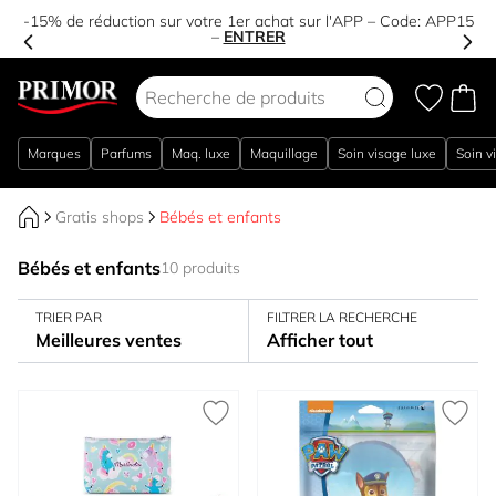
-15% de réduction sur votre 1er achat sur l'APP – Code:
APP15
–
ENTRER
Aller au contenu
Marques
Parfums
Maq. luxe
Maquillage
Soin visage luxe
Soin v
Gratis shops
Bébés et enfants
Bébés et enfants
10 produits
TRIER PAR
FILTRER LA RECHERCHE
Meilleures ventes
Afficher tout