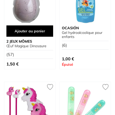
OCASIÓN
Ajouter au panier
Gel hydroalcoolique pour
enfants
2 JEUX MÔMES
(6)
Œuf Magique Dinosaure
(57)
À partir de
1,00 €
1,50 €
Épuisé