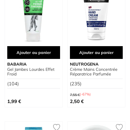
Ajouter au panier
Ajouter au panier
BABARIA
NEUTROGENA
Gel Jambes Lourdes Effet
Crème Mains Concentrée
Froid
Réparatrice Parfumée
(104)
(235)
Prix normal
(-67%)
7,55 €
Prix spécial
1,99 €
2,50 €