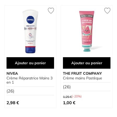
Ajouter au panier
Ajouter au panier
NIVEA
THE FRUIT COMPANY
Crème Réparatrice Mains 3
Crème mains Pastèque
en 1
(26)
(26)
Prix normal
(-20%)
1,25 €
Prix spécial
2,98 €
1,00 €