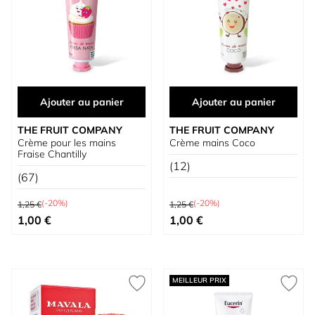
Ajouter au panier
Ajouter au panier
THE FRUIT COMPANY
THE FRUIT COMPANY
Crème pour les mains
Crème mains Coco
Fraise Chantilly
(12)
(67)
Prix normal
Prix normal
(-20%)
(-20%)
1,25 €
1,25 €
Prix spécial
Prix spécial
1,00 €
1,00 €
MEILLEUR PRIX