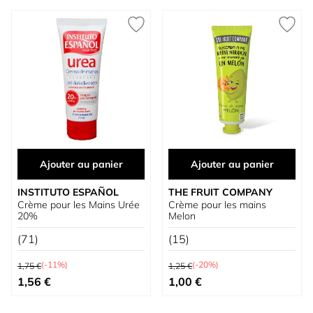
Ajouter au panier
Ajouter au panier
INSTITUTO ESPAÑOL
THE FRUIT COMPANY
Crème pour les Mains Urée
Crème pour les mains
20%
Melon
(71)
(15)
Prix normal
Prix normal
(-11%)
(-20%)
1,75 €
1,25 €
Prix spécial
Prix spécial
1,56 €
1,00 €