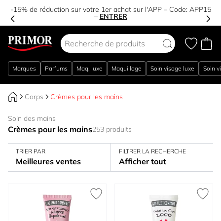
-15% de réduction sur votre 1er achat sur l'APP – Code:
APP15
–
ENTRER
Aller au contenu
Marques
Parfums
Maq. luxe
Maquillage
Soin visage luxe
Soin v
Corps
Crèmes pour les mains
Soin des mains
Crèmes pour les mains
253 produits
TRIER PAR
FILTRER LA RECHERCHE
Meilleures ventes
Afficher tout