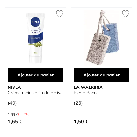
Ajouter au panier
Ajouter au panier
NIVEA
LA WALKIRIA
Crème mains à l’huile d’olive
Pierre Ponce
(40)
(23)
Prix normal
(-17%)
1,99 €
Prix spécial
1,65 €
1,50 €