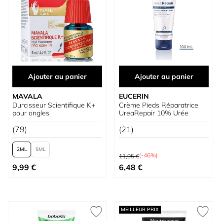
Ajouter au panier
Ajouter au panier
MAVALA
EUCERIN
Durcisseur Scientifique K+
Crème Pieds Réparatrice
pour ongles
UreaRepair 10% Urée
(79)
(21)
2
5
Prix normal
(-46%)
11,95 €
À partir de
Prix spécial
9,99 €
6,48 €
MEILLEUR PRIX