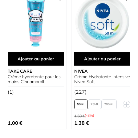
Ajouter au panier
Ajouter au panier
TAKE CARE
NIVEA
Crème hydratante pour les
Crème Hydratante Intensive
mains Cinnamoroll
Nivea Soft
(1)
(227)
50
75
200
Prix normal
375
425
(-8%)
1,50 €
À partir de
1,00 €
1,38 €