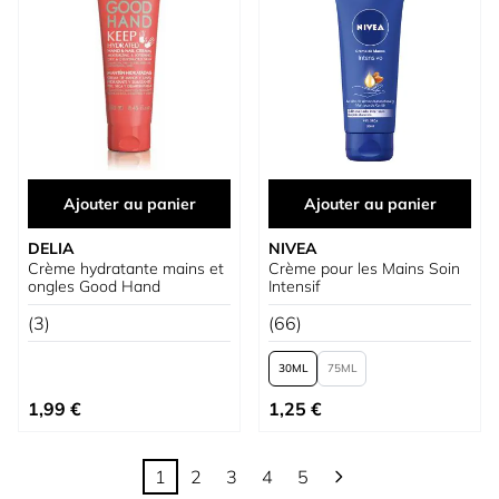
Ajouter au panier
Ajouter au panier
DELIA
NIVEA
Crème hydratante mains et
Crème pour les Mains Soin
ongles Good Hand
Intensif
(3)
(66)
30
75
À partir de
1,99 €
1,25 €
1
2
3
4
5
Vous lisez actuellement la page
Page
Page
Page
Page