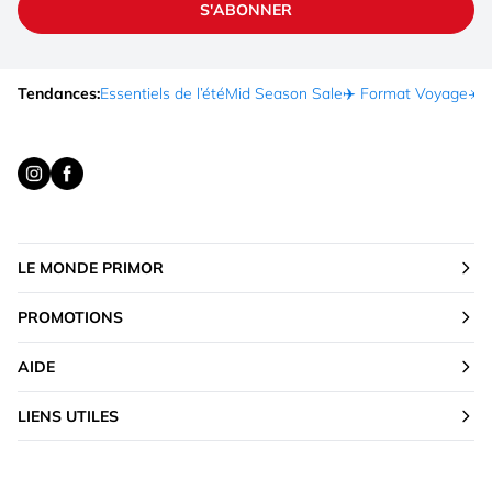
S'ABONNER
Tendances:
Essentiels de l’été
Mid Season Sale
✈️ Format Voyage
☀️ 
LE MONDE PRIMOR
PROMOTIONS
AIDE
LIENS UTILES