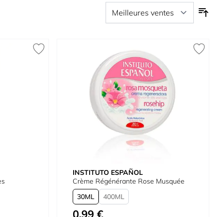
INSTITUTO ESPAÑOL
es
Crème Régénérante Rose Musquée
30
400
0,99 €
À partir de