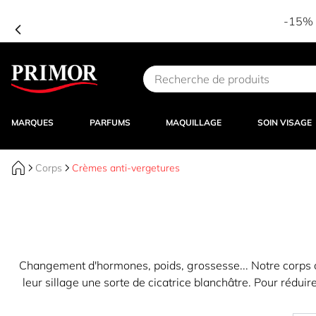
-15% d
Aller au contenu
MARQUES
PARFUMS
MAQUILLAGE
SOIN VISAGE
Corps
Crèmes anti-vergetures
Changement d'hormones, poids, grossesse... Notre corps ch
leur sillage une sorte de cicatrice blanchâtre. Pour réduir