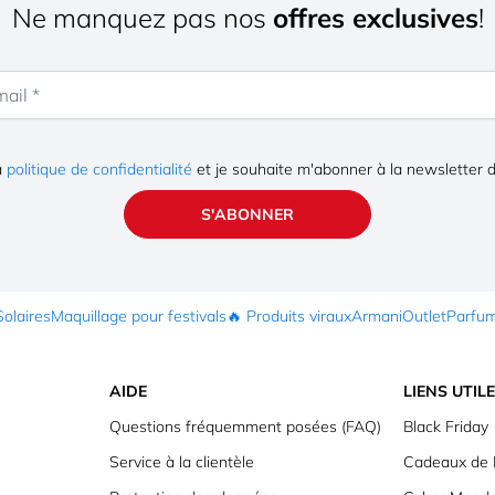
Ne manquez pas nos
offres exclusives
!
la
politique de confidentialité
et je souhaite m'abonner à la newsletter 
S'ABONNER
Solaires
Maquillage pour festivals
🔥 Produits viraux
Armani
Outlet
Parfu
AIDE
LIENS UTIL
Questions fréquemment posées (FAQ)
Black Friday
Service à la clientèle
Cadeaux de 