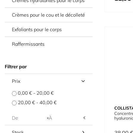
Crèmes hydratantes pour le corps
Crèmes pour le cou et le décolleté
Exfoliants pour le corps
Raffermissants
Filtrer par
Prix
0,00 €
-
20,00 €
20,00 €
-
40,00 €
COLLIST
Concentré
x
€
hyaluroni
Prix normal
Stock
38,00 