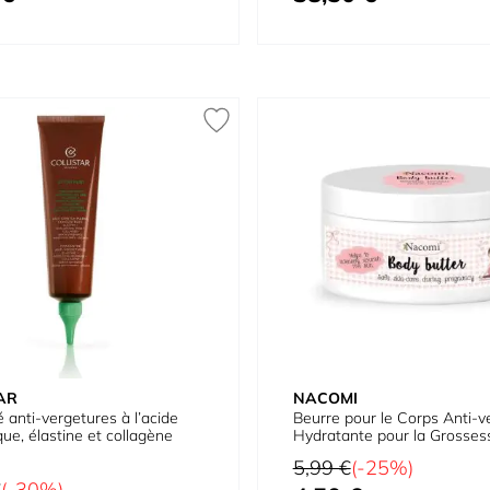
AR
NACOMI
 anti-vergetures à l’acide
Beurre pour le Corps Anti-v
que, élastine et collagène
Hydratante pour la Grosses
Prix normal
5,99 €
(-25%)
€
(-30%)