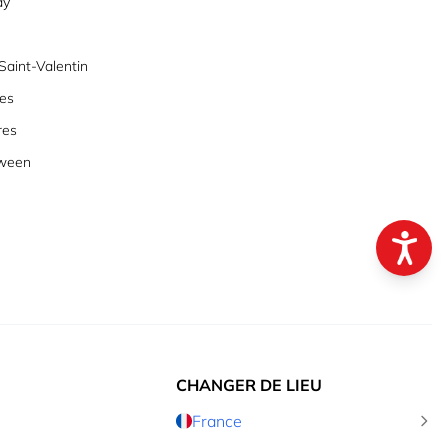
ay
aint-Valentin
es
res
oween
CHANGER DE LIEU
France