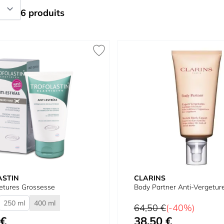
6 produits
ASTIN
CLARINS
etures Grossesse
Body Partner Anti-Vergetur
250 ml
400 ml
Prix normal
64,50 €
(-40%)
 €
38,50 €
Prix spécial