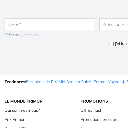
Nom
Adresse e-mail
* Champs obligatoires
J'ai lu 
Tendances:
Essentiels de l’été
Mid Season Sale
✈️ Format Voyage
☀️ 
LE MONDE PRIMOR
PROMOTIONS
Qui sommes-nous?
Offres flash
Prix Primor
Promotions en cours