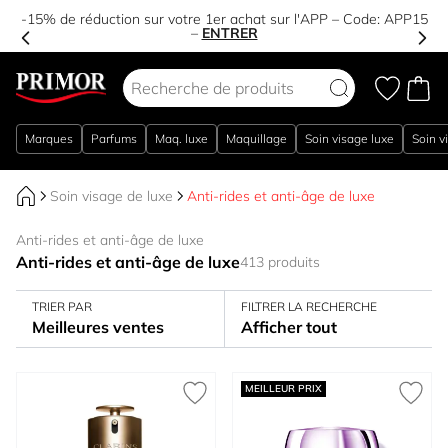
-15% de réduction sur votre 1er achat sur l'APP – Code:
APP15
–
ENTRER
Aller au contenu
Marques
Parfums
Maq. luxe
Maquillage
Soin visage luxe
Soin v
Soin visage de luxe
Anti-rides et anti-âge de luxe
Anti-rides et anti-âge de luxe
Anti-rides et anti-âge de luxe
413 produits
TRIER PAR
FILTRER LA RECHERCHE
Meilleures ventes
Afficher tout
MEILLEUR PRIX