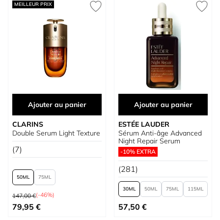
MEILLEUR PRIX
Ajouter au panier
Ajouter au panier
CLARINS
ESTÉE LAUDER
Double Serum Light Texture
Sérum Anti-âge Advanced
Night Repair Serum
(7)
-10% EXTRA
(281)
50
75
30
50
75
115
Prix normal
(-46%)
147,00 €
À partir de
À partir de
79,95 €
57,50 €