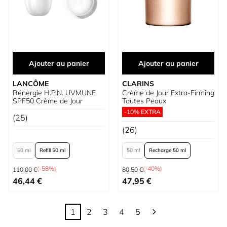
Ajouter au panier
Ajouter au panier
LANCÔME
CLARINS
Rénergie H.P.N. UVMUNE
Crème de Jour Extra-Firming
SPF50 Crème de Jour
Toutes Peaux
-10% EXTRA
(25)
(26)
50 ml
Refill 50 ml
50 ml
Recharge 50 ml
Prix normal
Prix normal
(-58%)
(-40%)
110,00 €
80,50 €
À partir de
À partir de
46,44 €
47,95 €
1
2
3
4
5
Vous lisez actuellement la page
Page
Page
Page
Page