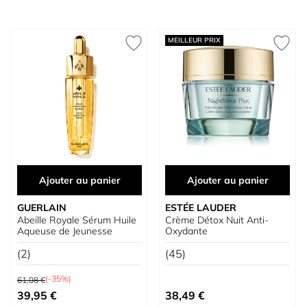
MEILLEUR PRIX
Ajouter au panier
Ajouter au panier
GUERLAIN
ESTÉE LAUDER
Abeille Royale Sérum Huile
Crème Détox Nuit Anti-
Aqueuse de Jeunesse
Oxydante
(2)
(45)
Prix normal
(-35%)
61,08 €
Prix spécial
Prix spécial
39,95 €
38,49 €