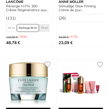
LANCÔME
ANNE MOLLER
Rénergie H.P.N. 300 -
Stimulâge Glow Firming
Crème Régénératrice aux
Crème de Jour
Peptides
Raffermissante Illuminatrice
(131)
SPF15
(26)
50 ml
Recharge 50 ml
75 ml
Prix normal
Prix normal
(-56%)
(-57%)
110,00 €
54,00 €
À partir de
Prix spécial
48,78 €
23,09 €