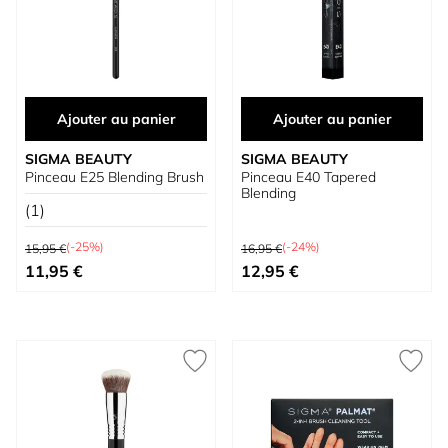
Ajouter au panier
Ajouter au panier
SIGMA BEAUTY
SIGMA BEAUTY
Pinceau E25 Blending Brush
Pinceau E40 Tapered
Blending
(1)
Prix normal
Prix normal
(-25%)
(-24%)
15,95 €
16,95 €
Prix spécial
Prix spécial
11,95 €
12,95 €