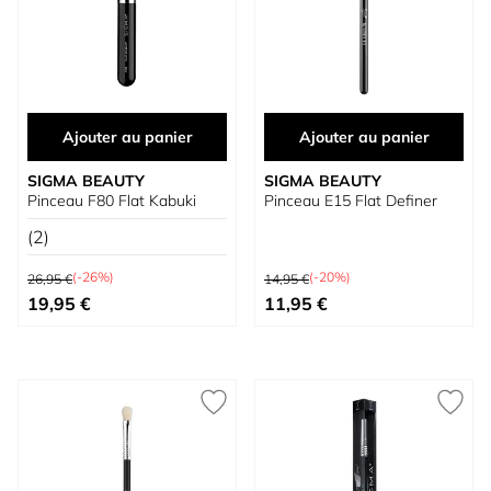
Ajouter au panier
Ajouter au panier
SIGMA BEAUTY
SIGMA BEAUTY
Pinceau F80 Flat Kabuki
Pinceau E15 Flat Definer
(2)
Prix normal
Prix normal
(-26%)
(-20%)
26,95 €
14,95 €
Prix spécial
Prix spécial
19,95 €
11,95 €