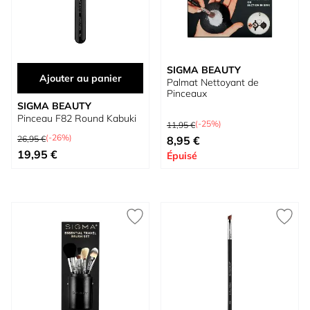
SIGMA BEAUTY
Ajouter au panier
Palmat Nettoyant de
Pinceaux
SIGMA BEAUTY
Pinceau F82 Round Kabuki
Prix normal
(-25%)
11,95 €
Prix normal
Prix spécial
(-26%)
26,95 €
8,95 €
Prix spécial
19,95 €
Épuisé