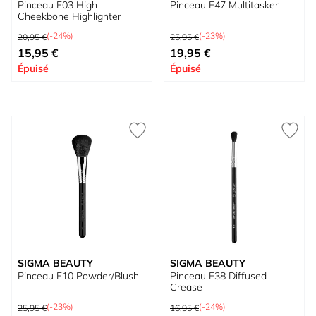
Pinceau F03 High
Pinceau F47 Multitasker
Cheekbone Highlighter
Prix normal
Prix normal
(-24%)
(-23%)
20,95 €
25,95 €
Prix spécial
Prix spécial
15,95 €
19,95 €
Épuisé
Épuisé
SIGMA BEAUTY
SIGMA BEAUTY
Pinceau F10 Powder/Blush
Pinceau E38 Diffused
Crease
Prix normal
Prix normal
(-23%)
(-24%)
25,95 €
16,95 €