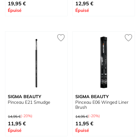
Prix spécial
Prix spécial
19,95 €
12,95 €
Épuisé
Épuisé
SIGMA BEAUTY
SIGMA BEAUTY
Pinceau E21 Smudge
Pinceau E06 Winged Liner
Brush
Prix normal
Prix normal
(-20%)
(-20%)
14,95 €
14,95 €
Prix spécial
Prix spécial
11,95 €
11,95 €
Épuisé
Épuisé