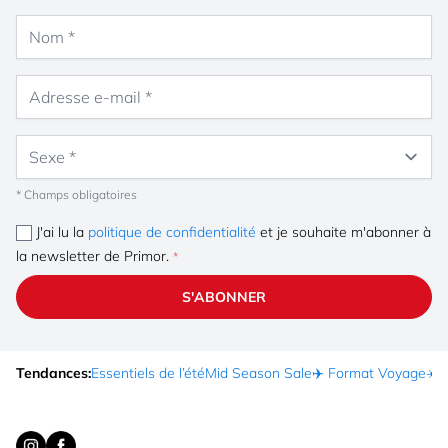
Nom
Adresse e-mail
Sexe
* Champs obligatoires
J'ai lu la
politique de confidentialité
et je souhaite m'abonner à
la newsletter de Primor.
S'ABONNER
Tendances:
Essentiels de l’été
Mid Season Sale
✈️ Format Voyage
☀️ 