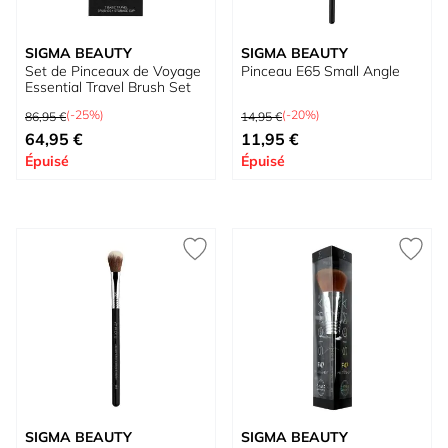
SIGMA BEAUTY
SIGMA BEAUTY
Set de Pinceaux de Voyage
Pinceau E65 Small Angle
Essential Travel Brush Set
Prix normal
Prix normal
(-25%)
(-20%)
86,95 €
14,95 €
Prix spécial
Prix spécial
64,95 €
11,95 €
Épuisé
Épuisé
SIGMA BEAUTY
SIGMA BEAUTY