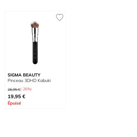
SIGMA BEAUTY
Pinceau 3DHD Kabuki
Prix normal
(-26%)
26,95 €
Prix spécial
19,95 €
Épuisé