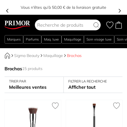
Vous n'êtes qu'à 50,00 € de la livraison gratuite
Aller au contenu
Marques
Parfums
Maq. luxe
Maquillage
Soin visage luxe
Soin v
Sigma Beauty
Maquillage
Brochas
Brochas
15 produits
TRIER PAR
FILTRER LA RECHERCHE
Meilleures ventes
Afficher tout