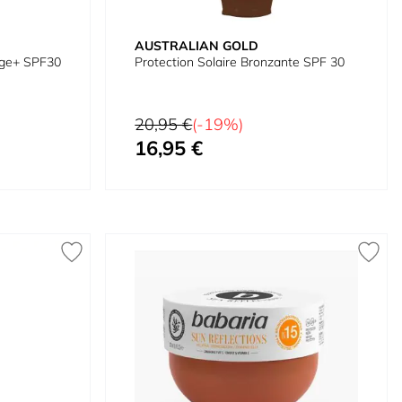
AUSTRALIAN GOLD
age+ SPF30
Protection Solaire Bronzante SPF 30
Prix normal
20,95 €
(-19%)
16,95 €
Prix spécial