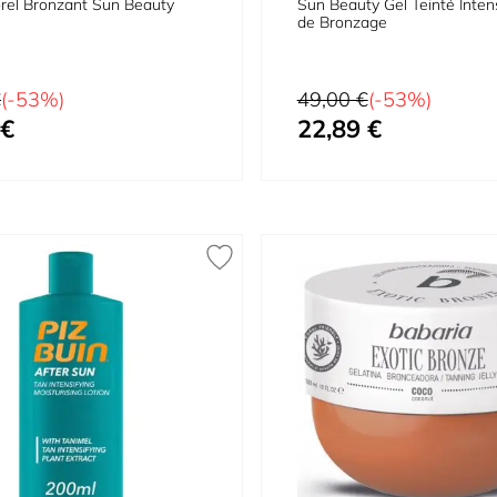
rel Bronzant Sun Beauty
Sun Beauty Gel Teinté Intens
de Bronzage
Prix normal
€
(-53%)
49,00 €
(-53%)
 €
22,89 €
Prix spécial