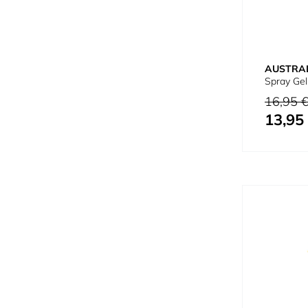
AUSTRA
Spray Ge
Prix normal
16,95 
13,95
Prix spécial