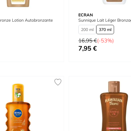
ECRAN
Bronze Lotion Autobronzante
Sunnique Lait Léger Bronz
200 ml
370 ml
Prix normal
16,95 €
(-53%)
7,95 €
À partir de