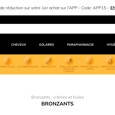
e réduction sur votre 1er achat sur l'APP – Code:
APP15
–
E
CHEVEUX
SOLAIRES
PARAPHARMACIE
HYGI
APRÈS SOLEIL
AUTOBRONZANTS
BRONZANTS
SOINS SOLAIRES
PROTECTION DU
PROTECTIO
POUR LES
CORPS
VISAGE
CHEVEUX
Bronzants : crèmes et huiles
BRONZANTS