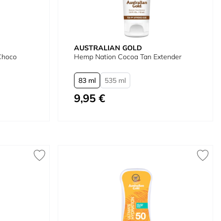
AUSTRALIAN GOLD
 Choco
Hemp Nation Cocoa Tan Extender
83 ml
535 ml
9,95 €
À partir de