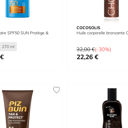
COCOSOLIS
laire SPF50 SUN Protège &
Huile corporelle bronzante
270 ml
Prix normal
32,00 €
(-30%)
 €
22,26 €
Prix spécial