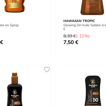
HAWAIIAN TROPIC
aire en Spray
Glowing Oil Huile Solaire à 
E
Prix normal
8,39 €
(-11%)
 €
7,50 €
Prix spécial