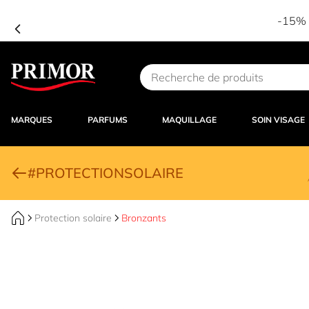
-15% d
Aller au contenu
MARQUES
PARFUMS
MAQUILLAGE
SOIN VISAGE
#PROTECTIONSOLAIRE
Protection solaire
Bronzants