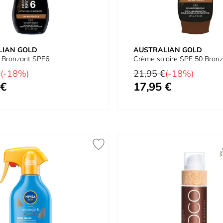
LIAN GOLD
AUSTRALIAN GOLD
l Bronzant SPF6
Crème solaire SPF 50 Bron
Prix normal
€
(-18%)
21,95 €
(-18%)
 €
17,95 €
Prix spécial