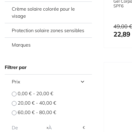
Gel Corpo
SPF6
Crème solaire colorée pour le
visage
Prix normal
49,00 
Protection solaire zones sensibles
22,89
Prix spécial
Marques
Filtrer par
Prix
0,00 €
-
20,00 €
20,00 €
-
40,00 €
60,00 €
-
80,00 €
x
€