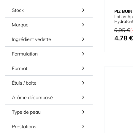
Stock
PIZ BUIN
Lotion Ap
Hydratant
Marque
Bronzage
Prix normal
9,95 €
(
4,78 €
Prix spécial
Ingrédient vedette
Formulation
Format
Étuis / boîte
Arôme décomposé
Type de peau
Prestations