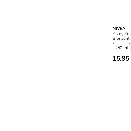
NIVEA
Spray So
Bronzant
250 ml
15,95
À partir de