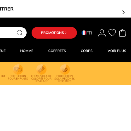
NTRER
FR
PROMOTIONS
ÈNE
HOMME
COFFRETS
CORPS
VOIR PLUS
N DU
PROTECTION
CRÈME SOLAIRE
PROTECTION
POUR ENFANTS
COLORÉE POUR
SOLAIRE ZONES
LE VISAGE
SENSIBLES