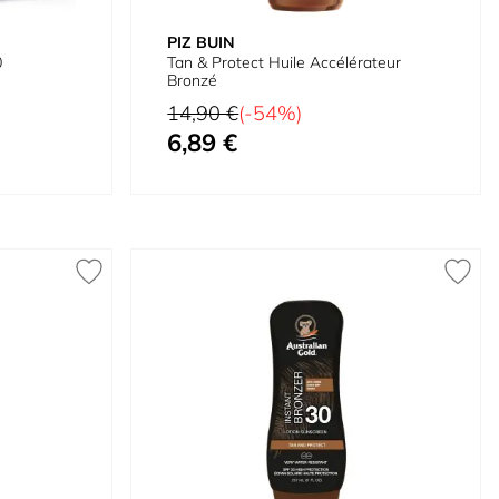
PIZ BUIN
0
Tan & Protect Huile Accélérateur
Bronzé
Prix normal
14,90 €
(-54%)
6,89 €
Prix spécial