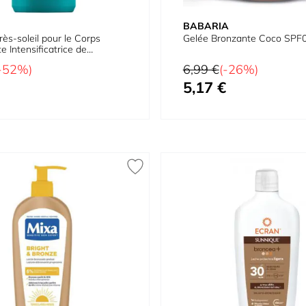
BABARIA
rès-soleil pour le Corps
Gelée Bronzante Coco SPF
e Intensificatrice de
Prix normal
-52%)
6,99 €
(-26%)
5,17 €
Prix spécial