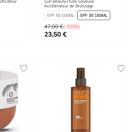
ificateur
Sun Beauty Huile Soyeuse
Accélérateur de Bronzage
SPF 50 150ML
SPF 30 150ML
Prix normal
47,00 €
(-50%)
23,50 €
À partir de