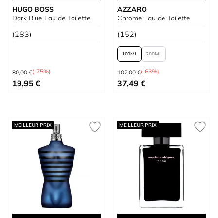
HUGO BOSS
AZZARO
Dark Blue Eau de Toilette
Chrome Eau de Toilette
(283)
(152)
100
200
Prix normal
Prix normal
(-75%)
(-63%)
80,00 €
102,00 €
Prix spécial
À partir de
19,95 €
37,49 €
MEILLEUR PRIX
MEILLEUR PRIX