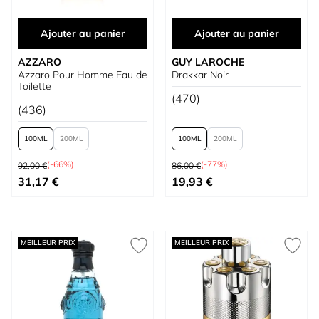
Ajouter au panier
Ajouter au panier
AZZARO
GUY LAROCHE
Azzaro Pour Homme Eau de
Drakkar Noir
Toilette
(470)
(436)
100
200
100
200
Prix normal
Prix normal
(-66%)
(-77%)
92,00 €
86,00 €
À partir de
À partir de
31,17 €
19,93 €
MEILLEUR PRIX
MEILLEUR PRIX