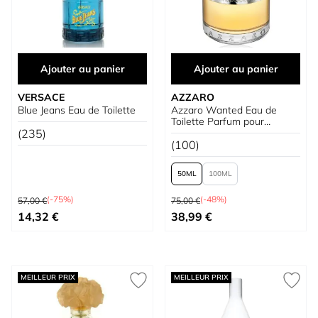
Ajouter au panier
Ajouter au panier
VERSACE
AZZARO
Blue Jeans Eau de Toilette
Azzaro Wanted Eau de
Toilette Parfum pour
(235)
Homme
(100)
50
100
Prix normal
Prix normal
(-75%)
(-48%)
57,00 €
75,00 €
Prix spécial
À partir de
14,32 €
38,99 €
MEILLEUR PRIX
MEILLEUR PRIX