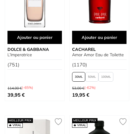
Ajouter au panier
Ajouter au panier
DOLCE & GABBANA
CACHAREL
L’Imperatrice
Amor Amor Eau de Toilette
(751)
(1170)
30
50
100
Prix normal
Prix normal
(-65%)
(-62%)
114,00 €
53,00 €
Prix spécial
À partir de
39,95 €
19,95 €
MEILLEUR PRIX
MEILLEUR PRIX
🔥 VIRAL
🔥 VIRAL