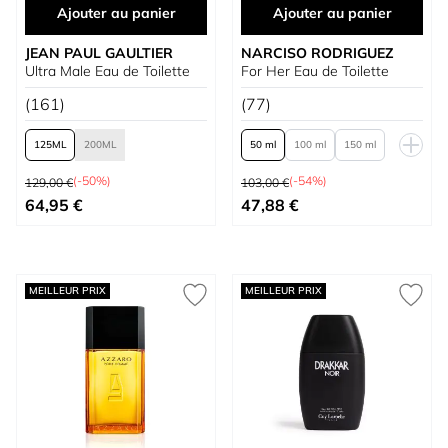
Ajouter au panier
Ajouter au panier
JEAN PAUL GAULTIER
NARCISO RODRIGUEZ
Ultra Male Eau de Toilette
For Her Eau de Toilette
(161)
(77)
125
200
50 ml
100 ml
150 ml
Prix normal
Prix normal
Refill 150 ml
(-50%)
(-54%)
129,00 €
103,00 €
À partir de
À partir de
64,95 €
47,88 €
MEILLEUR PRIX
MEILLEUR PRIX