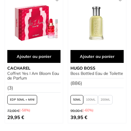
Ajouter au panier
Ajouter au panier
CACHAREL
HUGO BOSS
Coffret Yes I Am Bloom Eau
Boss Bottled Eau de Toilette
de Parfum
(886)
(3)
EDP 50ML + MINI
50
100
200
Prix normal
Prix normal
(-58%)
(-60%)
72,00 €
99,00 €
À partir de
À partir de
29,95 €
39,95 €