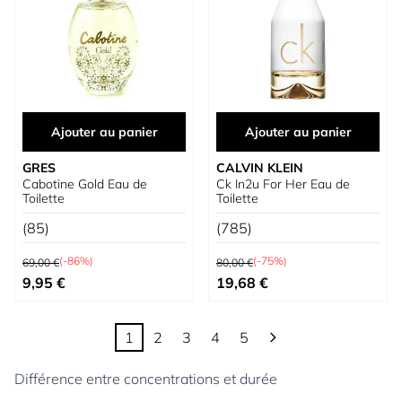
Ajouter au panier
Ajouter au panier
GRES
CALVIN KLEIN
Cabotine Gold Eau de
Ck In2u For Her Eau de
Toilette
Toilette
(85)
(785)
Prix normal
Prix normal
(-86%)
(-75%)
69,00 €
80,00 €
Prix spécial
Prix spécial
9,95 €
19,68 €
1
2
3
4
5
Vous lisez actuellement la page
Page
Page
Page
Page
Différence entre concentrations et durée