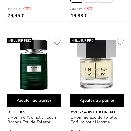
Prix normal
Prix normal
(-70%)
(-76%)
100,00 €
84,00 €
Prix spécial
À partir de
29,95 €
19,93 €
MEILLEUR PRIX
MEILLEUR PRIX
Ajouter au panier
Ajouter au panier
ROCHAS
YVES SAINT LAURENT
L'Homme Aromatic Touch
L’Homme Eau de Toilette
Rochas Eau de Toilette
Parfum pour Homme