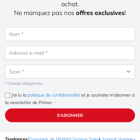
achat.
Ne manquez pas nos
offres exclusives
!
Nom
Adresse e-mail
Sexe
* Champs obligatoires
J'ai lu la
politique de confidentialité
et je souhaite m'abonner à
la newsletter de Primor.
S'ABONNER
Tendances:
Essentiels de l’été
Mid Season Sale
✈️ Format Voyage
☀️ 