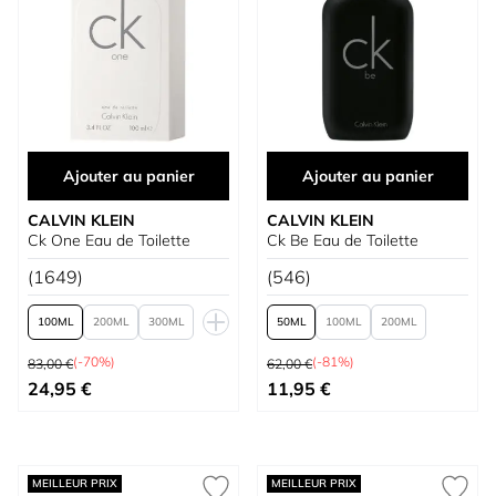
Ajouter au panier
Ajouter au panier
CALVIN KLEIN
CALVIN KLEIN
Ck One Eau de Toilette
Ck Be Eau de Toilette
(1649)
(546)
100
200
300
50
100
200
Prix normal
Prix normal
50
(-70%)
(-81%)
83,00 €
62,00 €
À partir de
À partir de
24,95 €
11,95 €
MEILLEUR PRIX
MEILLEUR PRIX