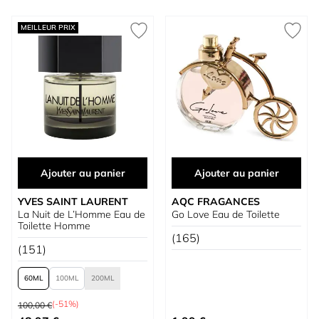
MEILLEUR PRIX
Ajouter au panier
Ajouter au panier
YVES SAINT LAURENT
AQC FRAGANCES
La Nuit de L’Homme Eau de
Go Love Eau de Toilette
Toilette Homme
(165)
(151)
60
100
200
Prix normal
(-51%)
100,00 €
À partir de