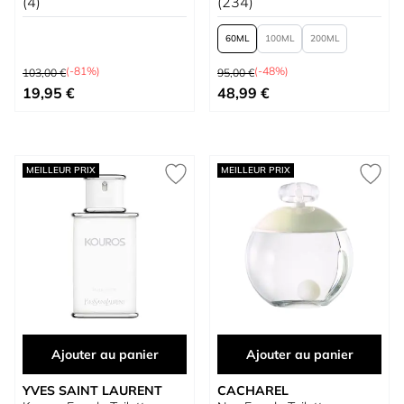
(4)
(234)
60
100
200
Prix normal
Prix normal
(-81%)
(-48%)
103,00 €
95,00 €
Prix spécial
À partir de
19,95 €
48,99 €
MEILLEUR PRIX
MEILLEUR PRIX
Ajouter au panier
Ajouter au panier
YVES SAINT LAURENT
CACHAREL