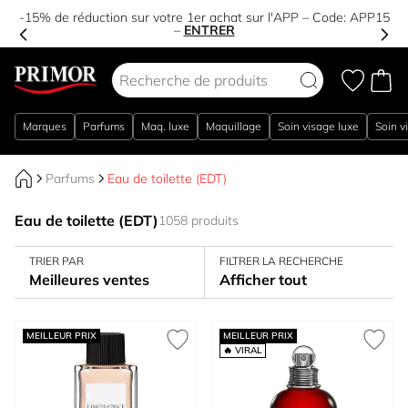
-15% de réduction sur votre 1er achat sur l'APP – Code:
APP15
–
ENTRER
Aller au contenu
Marques
Parfums
Maq. luxe
Maquillage
Soin visage luxe
Soin v
Parfums
Eau de toilette (EDT)
Eau de toilette (EDT)
1058 produits
TRIER PAR
FILTRER LA RECHERCHE
Meilleures ventes
Afficher tout
MEILLEUR PRIX
MEILLEUR PRIX
🔥 VIRAL