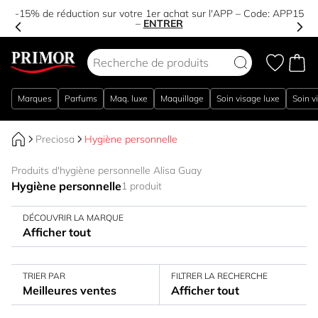
-15% de réduction sur votre 1er achat sur l'APP – Code:
APP15
–
ENTRER
Aller au contenu
Marques
Parfums
Maq. luxe
Maquillage
Soin visage luxe
Soin v
Preciosa
Hygiène personnelle
Produits d'hygiène personnelle Alisa Guay
Hygiène personnelle
1 produit
DÉCOUVRIR LA MARQUE
Afficher tout
TRIER PAR
FILTRER LA RECHERCHE
Meilleures ventes
Afficher tout