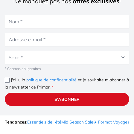
Ne manquez pas nos
offres exclusives
!
Nom
Adresse e-mail
Sexe
* Champs obligatoires
J'ai lu la
politique de confidentialité
et je souhaite m'abonner à
la newsletter de Primor.
S'ABONNER
Tendances:
Essentiels de l’été
Mid Season Sale
✈️ Format Voyage
☀️ 