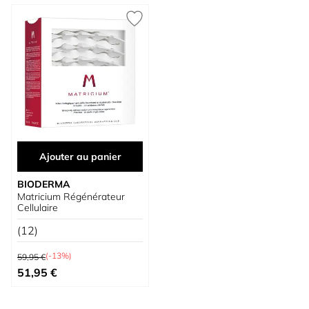
Ajouter au panier
BIODERMA
Matricium Régénérateur
Cellulaire
(12)
Prix normal
(-13%)
59,95 €
Prix spécial
51,95 €