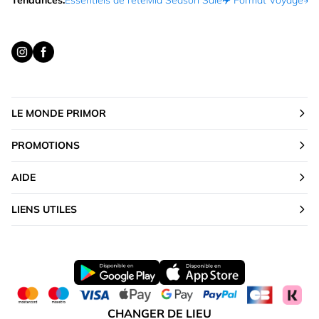
Tendances:
Essentiels de l’été
Mid Season Sale
✈️ Format Voyage
☀️ 
LE MONDE PRIMOR
PROMOTIONS
AIDE
LIENS UTILES
CHANGER DE LIEU