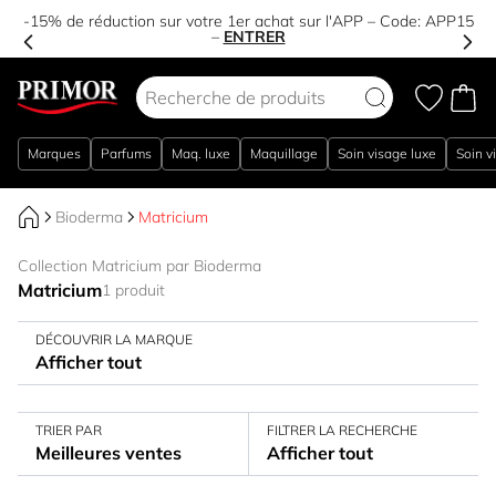
-15% de réduction sur votre 1er achat sur l'APP – Code:
APP15
–
ENTRER
Aller au contenu
Marques
Parfums
Maq. luxe
Maquillage
Soin visage luxe
Soin v
Bioderma
Matricium
Collection Matricium par Bioderma
Matricium
1 produit
DÉCOUVRIR LA MARQUE
Afficher tout
TRIER PAR
FILTRER LA RECHERCHE
Meilleures ventes
Afficher tout