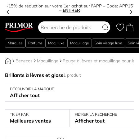
-15% de réduction sur votre 1er achat sur l'APP – Code:
APP15
–
ENTRER
Aller au contenu
Marques
Parfums
Maq. luxe
Maquillage
Soin visage luxe
Soin v
Benecos
Maquillage
Rouge à lèvres et maquillage pour les 
Brillants à lèvres et gloss
1 produit
DÉCOUVRIR LA MARQUE
Afficher tout
TRIER PAR
FILTRER LA RECHERCHE
Meilleures ventes
Afficher tout