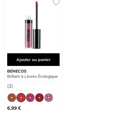
Ajouter au panier
BENECOS
Brillant à Lèvres Écologique
(2)
À partir de
6,99 €