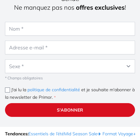
Ne manquez pas nos
offres exclusives
!
Nom
Adresse e-mail
Sexe
* Champs obligatoires
J'ai lu la
politique de confidentialité
et je souhaite m'abonner à
la newsletter de Primor.
S'ABONNER
Tendances:
Essentiels de l’été
Mid Season Sale
✈️ Format Voyage
☀️ 