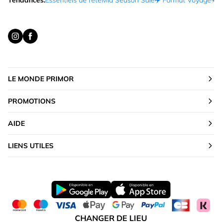
Tendances:
Essentiels de l’été
Mid Season Sale
✈️ Format Voyage
☀️ 
LE MONDE PRIMOR
PROMOTIONS
AIDE
LIENS UTILES
CHANGER DE LIEU