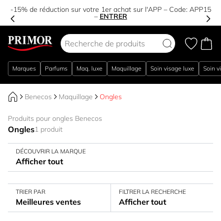
-15% de réduction sur votre 1er achat sur l'APP – Code:
APP15
–
ENTRER
Aller au contenu
Marques
Parfums
Maq. luxe
Maquillage
Soin visage luxe
Soin v
Benecos
Maquillage
Ongles
Produits pour ongles Benecos
Ongles
1 produit
DÉCOUVRIR LA MARQUE
Afficher tout
TRIER PAR
FILTRER LA RECHERCHE
Meilleures ventes
Afficher tout