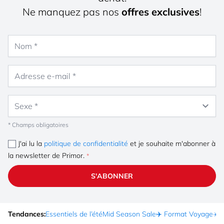
Ne manquez pas nos
offres exclusives
!
Nom
Adresse e-mail
Sexe
* Champs obligatoires
J'ai lu la
politique de confidentialité
et je souhaite m'abonner à
la newsletter de Primor.
S'ABONNER
Tendances:
Essentiels de l’été
Mid Season Sale
✈️ Format Voyage
☀️ 