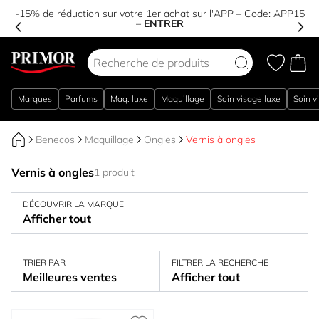
-15% de réduction sur votre 1er achat sur l'APP – Code:
APP15
–
ENTRER
Aller au contenu
Marques
Parfums
Maq. luxe
Maquillage
Soin visage luxe
Soin v
Benecos
Maquillage
Ongles
Vernis à ongles
Vernis à ongles
1 produit
DÉCOUVRIR LA MARQUE
Afficher tout
TRIER PAR
FILTRER LA RECHERCHE
Meilleures ventes
Afficher tout