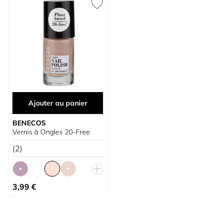
Ajouter au panier
BENECOS
Vernis à Ongles 20-Free
(2)
À partir de
3,99 €