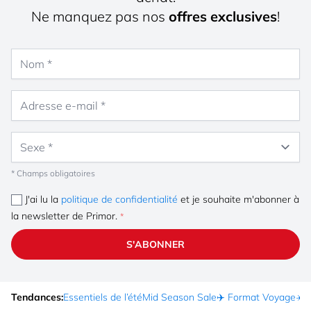
Ne manquez pas nos
offres exclusives
!
Nom
Adresse e-mail
Sexe
* Champs obligatoires
J'ai lu la
politique de confidentialité
et je souhaite m'abonner à
la newsletter de Primor.
S'ABONNER
Tendances:
Essentiels de l’été
Mid Season Sale
✈️ Format Voyage
☀️ 