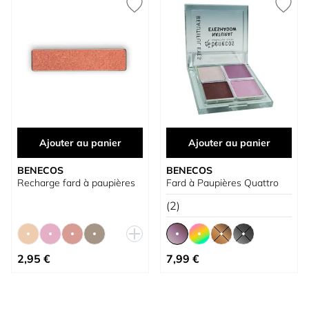
Ajouter au panier
Ajouter au panier
BENECOS
BENECOS
Recharge fard à paupières
Fard à Paupières Quattro
(2)
À partir de
À partir de
2,95 €
7,99 €