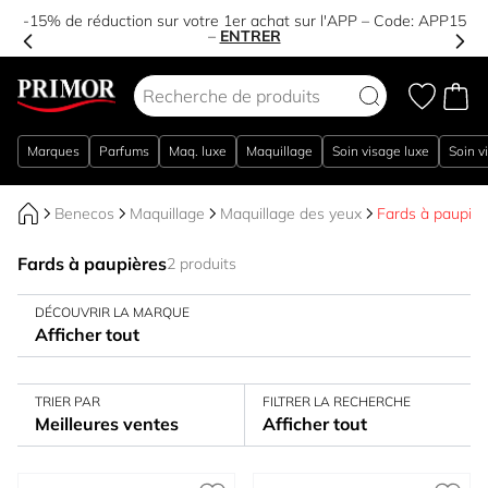
-15% de réduction sur votre 1er achat sur l'APP – Code:
APP15
–
ENTRER
Aller au contenu
Marques
Parfums
Maq. luxe
Maquillage
Soin visage luxe
Soin v
Benecos
Maquillage
Maquillage des yeux
Fards à paupièr
Fards à paupières
2 produits
DÉCOUVRIR LA MARQUE
Afficher tout
TRIER PAR
FILTRER LA RECHERCHE
Meilleures ventes
Afficher tout