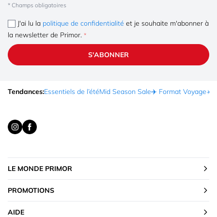
* Champs obligatoires
J'ai lu la
politique de confidentialité
et je souhaite m'abonner à
la newsletter de Primor.
S'ABONNER
Tendances:
Essentiels de l’été
Mid Season Sale
✈️ Format Voyage
☀️ 
LE MONDE PRIMOR
PROMOTIONS
AIDE