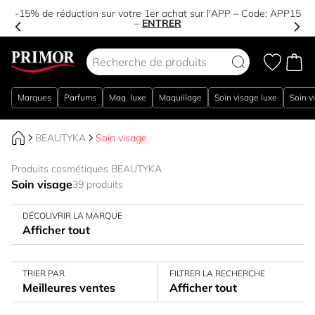
-15% de réduction sur votre 1er achat sur l'APP – Code:
APP15
–
ENTRER
Aller au contenu
Marques
Parfums
Maq. luxe
Maquillage
Soin visage luxe
Soin v
BEAUTYKA
Soin visage
Produits cosmétiques BEAUTYKA
Soin visage
39 produits
DÉCOUVRIR LA MARQUE
Afficher tout
TRIER PAR
FILTRER LA RECHERCHE
Meilleures ventes
Afficher tout