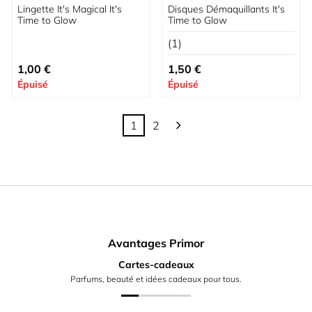
Lingette It's Magical It's
Disques Démaquillants It's
Time to Glow
Time to Glow
(1)
1,00 €
1,50 €
Épuisé
Épuisé
1
2
Vous lisez actuellement la page
Page
Avantages Primor
Cartes-cadeaux
Parfums, beauté et idées cadeaux pour tous.