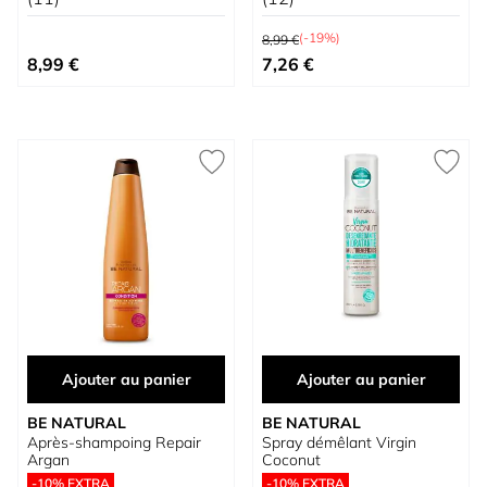
Prix normal
(-19%)
8,99 €
Prix spécial
8,99 €
7,26 €
Ajouter au panier
Ajouter au panier
BE NATURAL
BE NATURAL
Après-shampoing Repair
Spray démêlant Virgin
Argan
Coconut
-10% EXTRA
-10% EXTRA