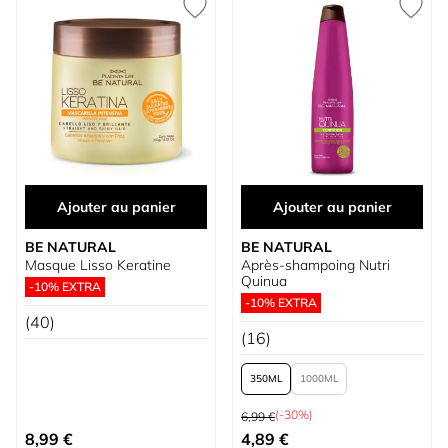
Ajouter au panier
Ajouter au panier
BE NATURAL
BE NATURAL
Masque Lisso Keratine
Après-shampoing Nutri
Quinua
-10% EXTRA
-10% EXTRA
(40)
(16)
350
1000
Prix normal
(-30%)
6,99 €
À partir de
8,99 €
4,89 €