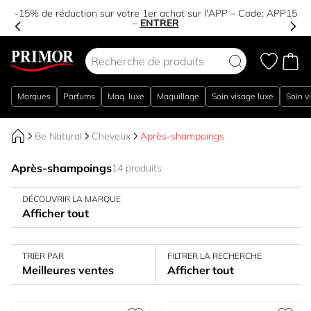
-15% de réduction sur votre 1er achat sur l'APP – Code:
APP15
–
ENTRER
Aller au contenu
Marques
Parfums
Maq. luxe
Maquillage
Soin visage luxe
Soin v
Be Natural
Cheveux
Après-shampoings
Après-shampoings
14 produits
DÉCOUVRIR LA MARQUE
Afficher tout
TRIER PAR
FILTRER LA RECHERCHE
Meilleures ventes
Afficher tout