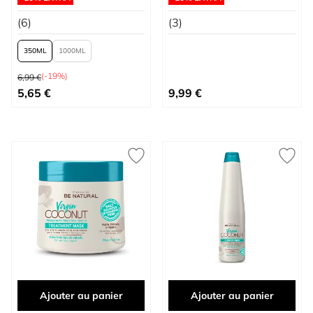
(6)
(3)
350
1000
Prix normal
(-19%)
6,99 €
À partir de
5,65 €
9,99 €
Ajouter au panier
Ajouter au panier