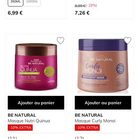
350
1000
Prix normal
(-19%)
8,99 €
À partir de
Prix spécial
6,99 €
7,26 €
Ajouter au panier
Ajouter au panier
BE NATURAL
BE NATURAL
Masque Nutri Quinua
Masque Curly Monoi
-10% EXTRA
-10% EXTRA
(11)
(12)