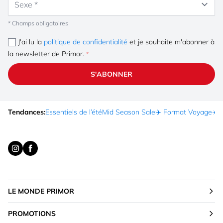
* Champs obligatoires
J'ai lu la
politique de confidentialité
et je souhaite m'abonner à
la newsletter de Primor.
S'ABONNER
Tendances:
Essentiels de l’été
Mid Season Sale
✈️ Format Voyage
☀️ 
LE MONDE PRIMOR
PROMOTIONS