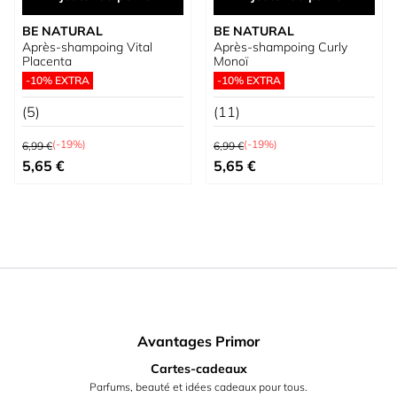
BE NATURAL
BE NATURAL
Après-shampoing Vital
Après-shampoing Curly
Placenta
Monoï
-10% EXTRA
-10% EXTRA
(5)
(11)
Prix normal
Prix normal
(-19%)
(-19%)
6,99 €
6,99 €
Prix spécial
Prix spécial
5,65 €
5,65 €
Avantages Primor
Cartes-cadeaux
Parfums, beauté et idées cadeaux pour tous.