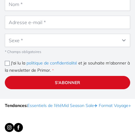
Nom
Adresse e-mail
Sexe
* Champs obligatoires
J'ai lu la
politique de confidentialité
et je souhaite m'abonner à
la newsletter de Primor.
S'ABONNER
Tendances:
Essentiels de l’été
Mid Season Sale
✈️ Format Voyage
☀️ 