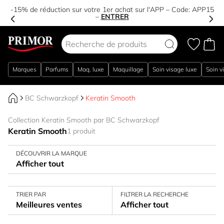
-15% de réduction sur votre 1er achat sur l'APP – Code:
APP15
–
ENTRER
Aller au contenu
Marques
Parfums
Maq. luxe
Maquillage
Soin visage luxe
Soin v
BC Schwarzkopf
Keratin Smooth
Collection Keratin Smooth par BC Schwarzkopf
Keratin Smooth
1 produit
DÉCOUVRIR LA MARQUE
Afficher tout
TRIER PAR
FILTRER LA RECHERCHE
Meilleures ventes
Afficher tout