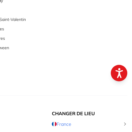
ay
aint-Valentin
es
res
oween
CHANGER DE LIEU
France