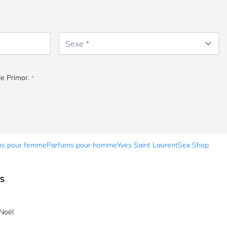
Sexe
de Primor.
ms pour femme
Parfums pour homme
Yves Saint Laurent
Sex Shop
ES
Noël