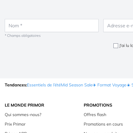
Nom
Adresse e-mail
* Champs obligatoires
J'ai lu 
Tendances:
Essentiels de l’été
Mid Season Sale
✈️ Format Voyage
☀️ 
LE MONDE PRIMOR
PROMOTIONS
Qui sommes-nous?
Offres flash
Prix Primor
Promotions en cours