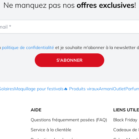
Ne manquez pas nos
offres exclusives
!
la
politique de confidentialité
et je souhaite m'abonner à la newsletter 
S'ABONNER
Solaires
Maquillage pour festivals
🔥 Produits viraux
Armani
Outlet
Parfu
AIDE
LIENS UTIL
Questions fréquemment posées (FAQ)
Black Friday
Service à la clientèle
Cadeaux de 