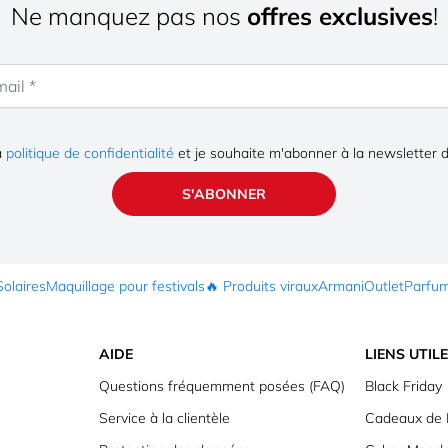
Ne manquez pas nos
offres exclusives
!
la
politique de confidentialité
et je souhaite m'abonner à la newsletter 
S'ABONNER
Solaires
Maquillage pour festivals
🔥 Produits viraux
Armani
Outlet
Parfu
AIDE
LIENS UTIL
Questions fréquemment posées (FAQ)
Black Friday
Service à la clientèle
Cadeaux de 