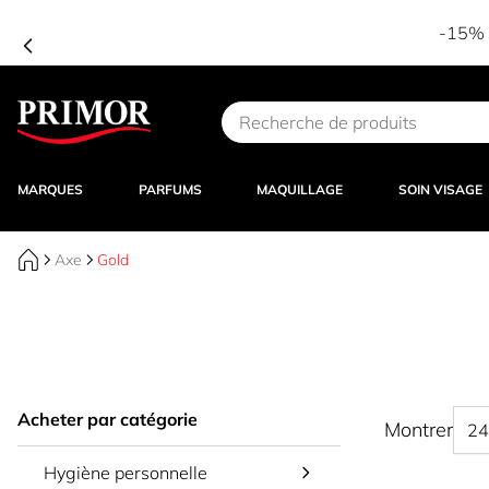
-15% d
Aller au contenu
MARQUES
PARFUMS
MAQUILLAGE
SOIN VISAGE
Axe
Gold
Acheter par catégorie
Montrer
Hygiène personnelle