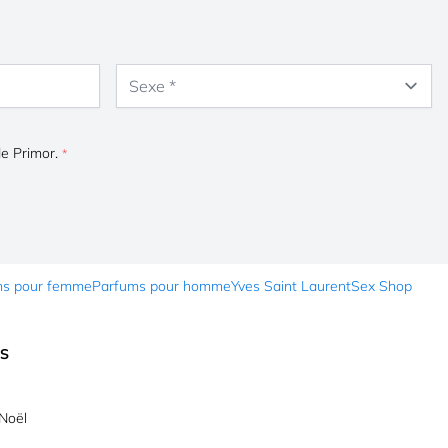
Sexe
de Primor.
ms pour femme
Parfums pour homme
Yves Saint Laurent
Sex Shop
ES
Noël