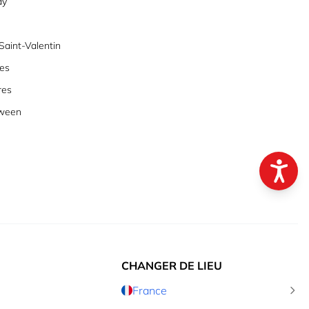
ay
aint-Valentin
es
res
oween
CHANGER DE LIEU
France