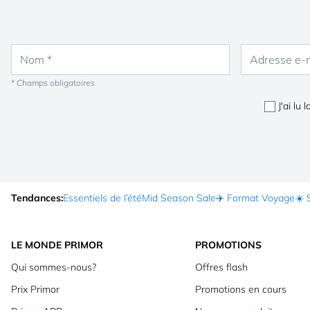
Nom
Adresse e-mail
* Champs obligatoires
J'ai lu 
Tendances:
Essentiels de l’été
Mid Season Sale
✈️ Format Voyage
☀️ 
LE MONDE PRIMOR
PROMOTIONS
Qui sommes-nous?
Offres flash
Prix Primor
Promotions en cours