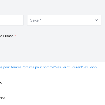
Sexe
de Primor.
ms pour femme
Parfums pour homme
Yves Saint Laurent
Sex Shop
ES
Noël