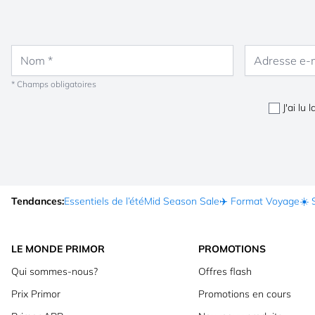
Nom
Adresse e-mail
* Champs obligatoires
J'ai lu 
Tendances:
Essentiels de l’été
Mid Season Sale
✈️ Format Voyage
☀️ 
LE MONDE PRIMOR
PROMOTIONS
Qui sommes-nous?
Offres flash
Prix Primor
Promotions en cours