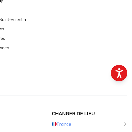
ay
aint-Valentin
es
res
oween
CHANGER DE LIEU
France