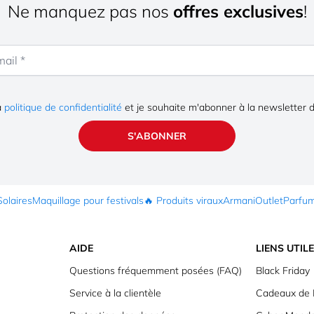
Ne manquez pas nos
offres exclusives
!
la
politique de confidentialité
et je souhaite m'abonner à la newsletter 
S'ABONNER
Solaires
Maquillage pour festivals
🔥 Produits viraux
Armani
Outlet
Parfu
AIDE
LIENS UTIL
Questions fréquemment posées (FAQ)
Black Friday
Service à la clientèle
Cadeaux de 