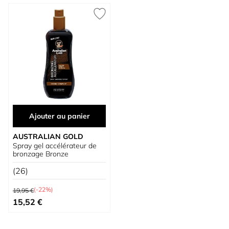
Ajouter au panier
AUSTRALIAN GOLD
Spray gel accélérateur de
bronzage Bronze
(26)
Prix normal
(-22%)
19,95 €
Prix spécial
15,52 €