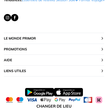
Tendances:
Essentiels de l’été
Mid Season Sale
✈️ Format Voyage
☀️ 
LE MONDE PRIMOR
PROMOTIONS
AIDE
LIENS UTILES
CHANGER DE LIEU