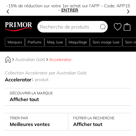
-15% de réduction sur votre 1er achat sur l'APP – Code:
APP15
–
ENTRER
Aller au contenu
Marques
Parfums
Maq. luxe
Maquillage
Soin visage luxe
Soin v
Australian Gold
Accelerator
Collection Accelerator par Australian Gold
Accelerator
1 produit
DÉCOUVRIR LA MARQUE
Afficher tout
TRIER PAR
FILTRER LA RECHERCHE
Meilleures ventes
Afficher tout