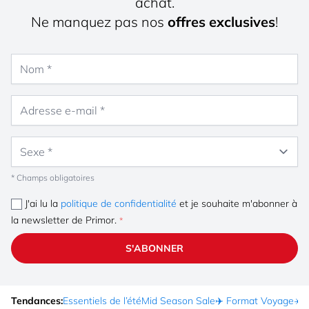
achat.
Ne manquez pas nos
offres exclusives
!
Nom
Adresse e-mail
Sexe
* Champs obligatoires
J'ai lu la
politique de confidentialité
et je souhaite m'abonner à
la newsletter de Primor.
S'ABONNER
Tendances:
Essentiels de l’été
Mid Season Sale
✈️ Format Voyage
☀️ 