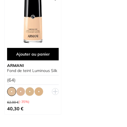
Ajouter au panier
ARMANI
Fond de teint Luminous Silk
(64)
Prix normal
(-35%)
62,00 €
À partir de
40,30 €