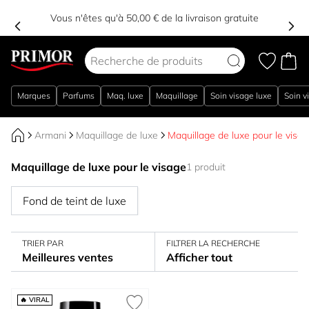
Vous n'êtes qu'à 50,00 € de la livraison gratuite
Aller au contenu
Marques
Parfums
Maq. luxe
Maquillage
Soin visage luxe
Soin v
Armani
Maquillage de luxe
Maquillage de luxe pour le visa
Maquillage de luxe pour le visage
1 produit
Fond de teint de luxe
TRIER PAR
FILTRER LA RECHERCHE
Meilleures ventes
Afficher tout
🔥 VIRAL