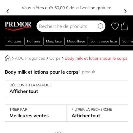
Vous n'êtes qu'à 50,00 € de la livraison gratuite
Aller au contenu
Marques
Parfums
Maq. luxe
Maquillage
Soin visage luxe
Soin v
AQC Fragances
Corps
Body milk et lotions pour le corps
Body milk et lotions pour le corps
1 produit
DÉCOUVRIR LA MARQUE
Afficher tout
TRIER PAR
FILTRER LA RECHERCHE
Meilleures ventes
Afficher tout