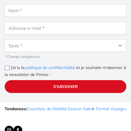
Nom
Adresse e-mail
Sexe
* Champs obligatoires
J'ai lu la
politique de confidentialité
et je souhaite m'abonner à
la newsletter de Primor.
S'ABONNER
Tendances:
Essentiels de l’été
Mid Season Sale
✈️ Format Voyage
☀️ 