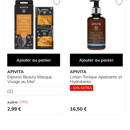
Ajouter au panier
Ajouter au panier
APIVITA
APIVITA
Express Beauty Masque
Lotion Tonique Apaisante et
Visage au Miel
Hydratante
-10% EXTRA
(1)
Prix normal
(-29%)
4,20 €
Prix spécial
2,99 €
16,50 €