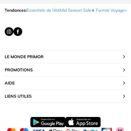
Tendances:
Essentiels de l’été
Mid Season Sale
✈️ Format Voyage
☀️ 
LE MONDE PRIMOR
PROMOTIONS
AIDE
LIENS UTILES