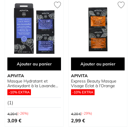
Ajouter au panier
Ajouter au panier
APIVITA
APIVITA
Masque Hydratant et
Express Beauty Masque
Antioxydant à la Lavande
Visage Éclat à l’Orange
de Mer
-10% EXTRA
-10% EXTRA
(1)
Prix normal
Prix normal
(-26%)
(-29%)
4,20 €
4,20 €
Prix spécial
Prix spécial
3,09 €
2,99 €