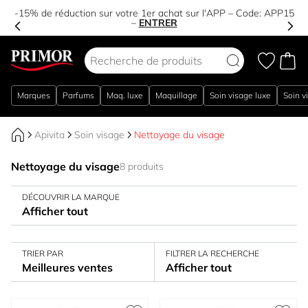
-15% de réduction sur votre 1er achat sur l'APP – Code:
APP15
–
ENTRER
Aller au contenu
Marques
Parfums
Maq. luxe
Maquillage
Soin visage luxe
Soin v
Apivita
Soin visage
Nettoyage du visage
Nettoyage du visage
8 produits
DÉCOUVRIR LA MARQUE
Afficher tout
TRIER PAR
FILTRER LA RECHERCHE
Meilleures ventes
Afficher tout