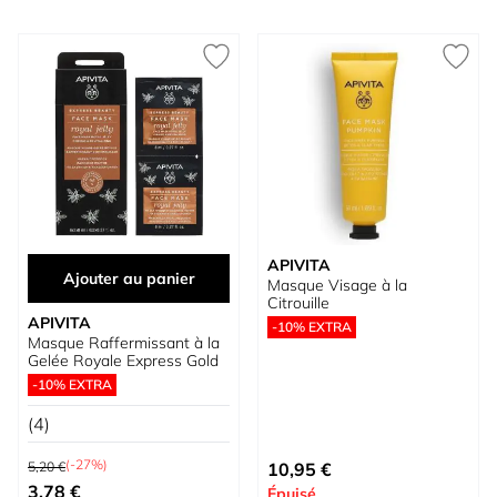
APIVITA
Ajouter au panier
Masque Visage à la
Citrouille
APIVITA
-10% EXTRA
Masque Raffermissant à la
Gelée Royale Express Gold
-10% EXTRA
(4)
Prix normal
(-27%)
5,20 €
10,95 €
Prix spécial
3,78 €
Épuisé