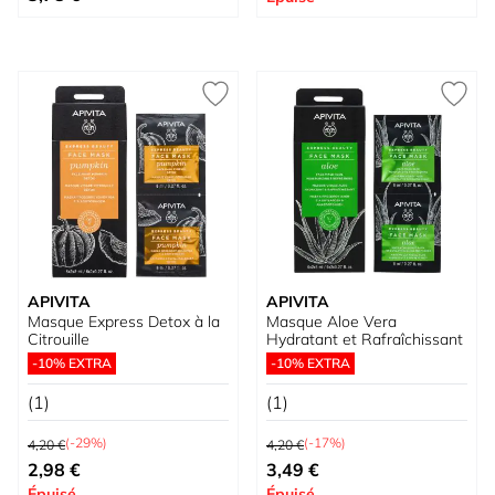
APIVITA
APIVITA
Masque Express Detox à la
Masque Aloe Vera
Citrouille
Hydratant et Rafraîchissant
-10% EXTRA
-10% EXTRA
(1)
(1)
Prix normal
Prix normal
(-29%)
(-17%)
4,20 €
4,20 €
Prix spécial
Prix spécial
2,98 €
3,49 €
Épuisé
Épuisé