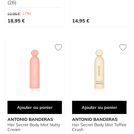
(26)
Prix normal
(-17%)
22,95 €
Prix spécial
18,95 €
14,95 €
Ajouter au panier
Ajouter au panier
ANTONIO BANDERAS
ANTONIO BANDERAS
Her Secret Body Mist Nutty
Her Secret Body Mist Toffee
Cream
Crush