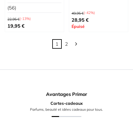
(56)
Prix normal
(-42%)
49,95 €
Prix normal
Prix spécial
(-13%)
22,95 €
28,95 €
Prix spécial
19,95 €
Épuisé
1
2
Vous lisez actuellement la page
Page
Avantages Primor
Cartes-cadeaux
Parfums, beauté et idées cadeaux pour tous.