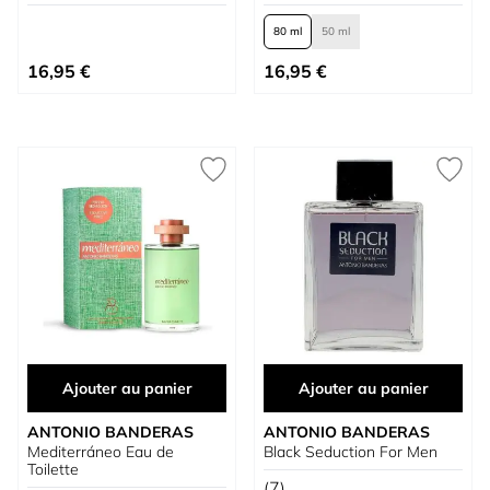
80 ml
50 ml
À partir de
16,95 €
16,95 €
Ajouter au panier
Ajouter au panier
ANTONIO BANDERAS
ANTONIO BANDERAS
Mediterráneo Eau de
Black Seduction For Men
Toilette
(7)