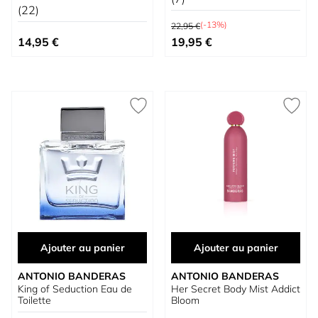
(22)
Prix normal
(-13%)
22,95 €
Prix spécial
14,95 €
19,95 €
Ajouter au panier
Ajouter au panier
ANTONIO BANDERAS
ANTONIO BANDERAS
King of Seduction Eau de
Her Secret Body Mist Addict
Toilette
Bloom