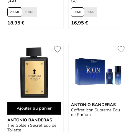
(12)
(2)
200
100
80
50
À partir de
À partir de
18,95 €
16,95 €
ANTONIO BANDERAS
Ajouter au panier
Coffret Icon Supreme Eau
de Parfum
ANTONIO BANDERAS
The Golden Secret Eau de
Toilette