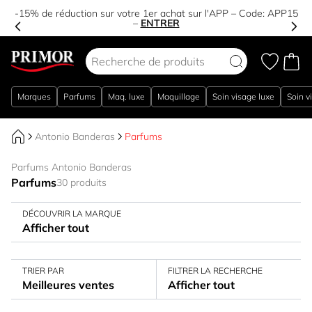
-15% de réduction sur votre 1er achat sur l'APP – Code:
APP15
–
ENTRER
Aller au contenu
Marques
Parfums
Maq. luxe
Maquillage
Soin visage luxe
Soin v
Antonio Banderas
Parfums
Parfums Antonio Banderas
Parfums
30 produits
DÉCOUVRIR LA MARQUE
Afficher tout
TRIER PAR
FILTRER LA RECHERCHE
Meilleures ventes
Afficher tout