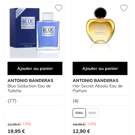
Ajouter au panier
Ajouter au panier
ANTONIO BANDERAS
ANTONIO BANDERAS
Blue Seduction Eau de
Her Secret Absolu Eau de
Toilette
Parfum
(77)
(4)
50
80
Prix normal
Prix normal
(-13%)
(-14%)
22,95 €
14,95 €
Prix spécial
À partir de
19,95 €
12,90 €