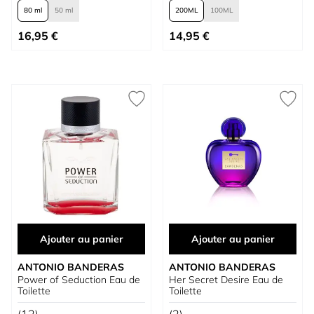
80 ml
50 ml
200
100
À partir de
À partir de
16,95 €
14,95 €
Ajouter au panier
Ajouter au panier
ANTONIO BANDERAS
ANTONIO BANDERAS
Power of Seduction Eau de
Her Secret Desire Eau de
Toilette
Toilette