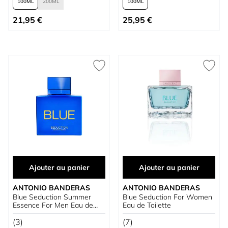
100
200
100
À partir de
À partir de
21,95 €
25,95 €
Ajouter au panier
Ajouter au panier
ANTONIO BANDERAS
ANTONIO BANDERAS
Blue Seduction Summer
Blue Seduction For Women
Essence For Men Eau de
Eau de Toilette
Toilette
(3)
(7)