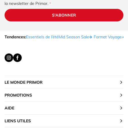
la newsletter de Primor.
S'ABONNER
Tendances:
Essentiels de l’été
Mid Season Sale
✈️ Format Voyage
☀️ 
LE MONDE PRIMOR
PROMOTIONS
AIDE
LIENS UTILES