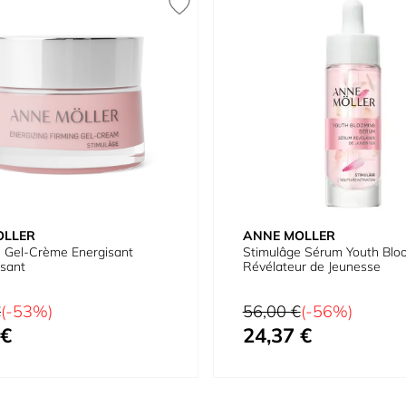
OLLER
ANNE MOLLER
 Gel-Crème Energisant
Stimulâge Sérum Youth Blo
sant
Révélateur de Jeunesse
Prix normal
€
(-53%)
56,00 €
(-56%)
 €
24,37 €
Prix spécial