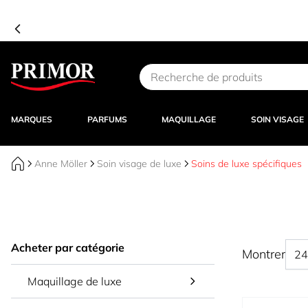
Aller au contenu
MARQUES
PARFUMS
MAQUILLAGE
SOIN VISAGE
Anne Möller
Soin visage de luxe
Soins de luxe spécifiques
Acheter par catégorie
Montrer
Maquillage de luxe