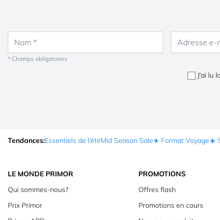
Nom
Adresse e-mail
* Champs obligatoires
J'ai lu 
Tendances:
Essentiels de l’été
Mid Season Sale
✈️ Format Voyage
☀️ 
LE MONDE PRIMOR
PROMOTIONS
Qui sommes-nous?
Offres flash
Prix Primor
Promotions en cours