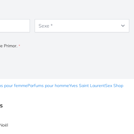
Sexe
de Primor.
ms pour femme
Parfums pour homme
Yves Saint Laurent
Sex Shop
ES
Noël