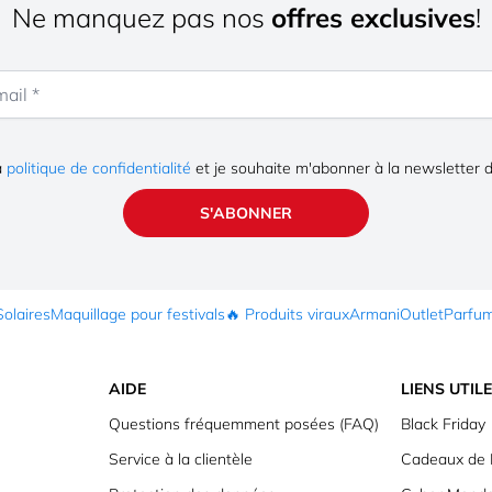
Ne manquez pas nos
offres exclusives
!
la
politique de confidentialité
et je souhaite m'abonner à la newsletter 
S'ABONNER
Solaires
Maquillage pour festivals
🔥 Produits viraux
Armani
Outlet
Parfu
AIDE
LIENS UTIL
Questions fréquemment posées (FAQ)
Black Friday
Service à la clientèle
Cadeaux de 