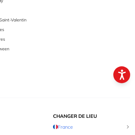
ay
aint-Valentin
es
res
oween
CHANGER DE LIEU
France