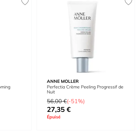
ANNE MOLLER
oming
Perfectia Crème Peeling Progressif de
Nuit
Prix normal
56,00 €
(-51%)
27,35 €
Prix spécial
Épuisé