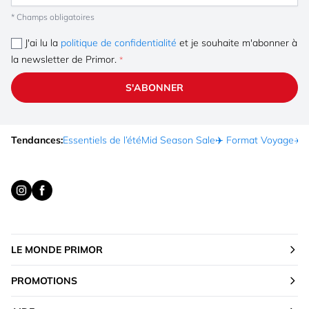
* Champs obligatoires
J'ai lu la
politique de confidentialité
et je souhaite m'abonner à
la newsletter de Primor.
S'ABONNER
Tendances:
Essentiels de l’été
Mid Season Sale
✈️ Format Voyage
☀️ 
LE MONDE PRIMOR
PROMOTIONS