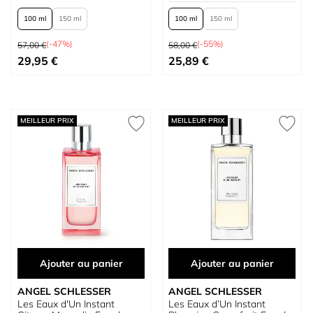
100 ml
150 ml
100 ml
150 ml
Prix normal
Prix normal
(-47%)
(-55%)
57,00 €
58,00 €
À partir de
À partir de
29,95 €
25,89 €
MEILLEUR PRIX
MEILLEUR PRIX
Ajouter au panier
Ajouter au panier
ANGEL SCHLESSER
ANGEL SCHLESSER
Les Eaux d'Un Instant
Les Eaux d’Un Instant