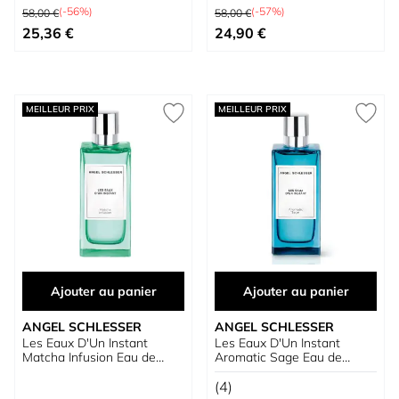
Prix normal
Prix normal
EDT 150 ml VAPO
(-56%)
(-57%)
58,00 €
58,00 €
À partir de
À partir de
25,36 €
24,90 €
MEILLEUR PRIX
MEILLEUR PRIX
Ajouter au panier
Ajouter au panier
ANGEL SCHLESSER
ANGEL SCHLESSER
Les Eaux D'Un Instant
Les Eaux D'Un Instant
Matcha Infusion Eau de
Aromatic Sage Eau de
Toilette
Toilette
(4)