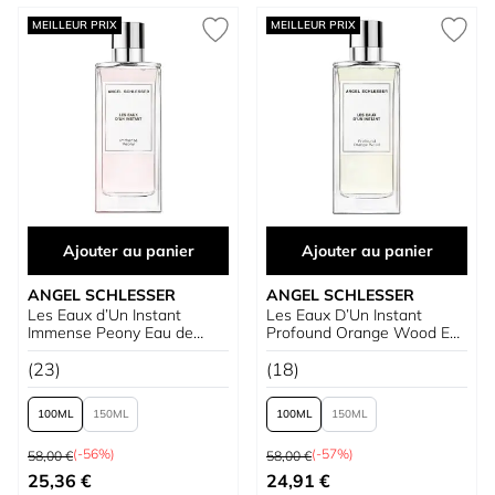
MEILLEUR PRIX
MEILLEUR PRIX
Ajouter au panier
Ajouter au panier
ANGEL SCHLESSER
ANGEL SCHLESSER
Les Eaux d’Un Instant
Les Eaux D’Un Instant
Immense Peony Eau de
Profound Orange Wood Eau
Toilette
de Toilette
(23)
(18)
100
150
100
150
Prix normal
Prix normal
(-56%)
(-57%)
58,00 €
58,00 €
À partir de
À partir de
25,36 €
24,91 €