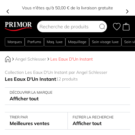
Vous n'êtes qu'à 50,00 € de la livraison gratuite
Aller au contenu
Marques
Parfums
Maq. luxe
Maquillage
Soin visage luxe
Soin v
Angel Schlesser
Les Eaux D'Un Instant
Collection Les Eaux D'Un Instant par Angel Schlesser
Les Eaux D'Un Instant
12 produits
DÉCOUVRIR LA MARQUE
Afficher tout
TRIER PAR
FILTRER LA RECHERCHE
Meilleures ventes
Afficher tout