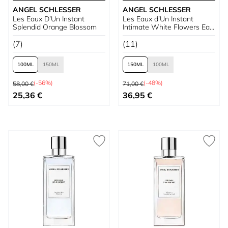
ANGEL SCHLESSER
ANGEL SCHLESSER
Les Eaux D’Un Instant
Les Eaux d’Un Instant
Splendid Orange Blossom
Intimate White Flowers Eau
de Toilette
(7)
(11)
100
150
150
100
Prix normal
Prix normal
(-56%)
(-48%)
58,00 €
71,00 €
À partir de
À partir de
25,36 €
36,95 €