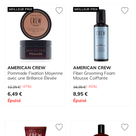
MEILLEUR PRIX
MEILLEUR PRIX
AMERICAN CREW
AMERICAN CREW
Pommade Fixation Moyenne
Fiber Grooming Foam
avec une Brillance Élevée
Mousse Coiffante
Prix normal
Prix normal
(-47%)
(-45%)
12,25 €
16,35 €
Prix spécial
Prix spécial
6,49 €
8,95 €
Épuisé
Épuisé