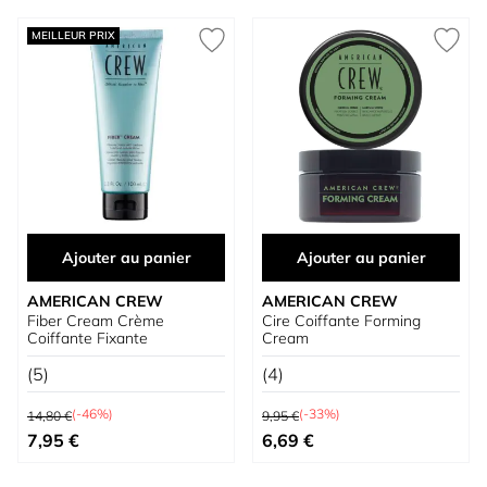
MEILLEUR PRIX
Ajouter au panier
Ajouter au panier
AMERICAN CREW
AMERICAN CREW
Fiber Cream Crème
Cire Coiffante Forming
Coiffante Fixante
Cream
(5)
(4)
Prix normal
Prix normal
(-46%)
(-33%)
14,80 €
9,95 €
Prix spécial
Prix spécial
7,95 €
6,69 €