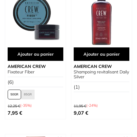
Ajouter au panier
Ajouter au panier
AMERICAN CREW
AMERICAN CREW
Fixateur Fiber
Shampoing revitalisant Daily
Silver
(6)
(1)
50
85
Prix normal
Prix normal
(-35%)
(-24%)
12,25 €
11,95 €
À partir de
Prix spécial
7,95 €
9,07 €