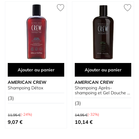
Ajouter au panier
Ajouter au panier
AMERICAN CREW
AMERICAN CREW
Shampoing Détox
Shampoing Après-
shampoing et Gel Douche à
(3)
l'Arbre à Thé
(3)
Prix normal
Prix normal
(-24%)
(-32%)
11,95 €
14,95 €
Prix spécial
Prix spécial
9,07 €
10,14 €