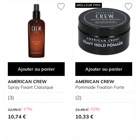
MEILLEUR PRIX
Ajouter au panier
Ajouter au panier
AMERICAN CREW
AMERICAN CREW
Spray Fixant Classique
Pommade Fixation Forte
(3)
(2)
Prix normal
Prix normal
(-17%)
(-52%)
12,95 €
21,45 €
Prix spécial
Prix spécial
10,74 €
10,33 €