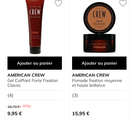
Ajouter au panier
Ajouter au panier
AMERICAN CREW
AMERICAN CREW
Gel Coiffant Forte Fixation
Pomade fixation moyenne
Classic
et haute brillance
(4)
(3)
Prix normal
(-40%)
16,70 €
Prix spécial
9,95 €
15,95 €