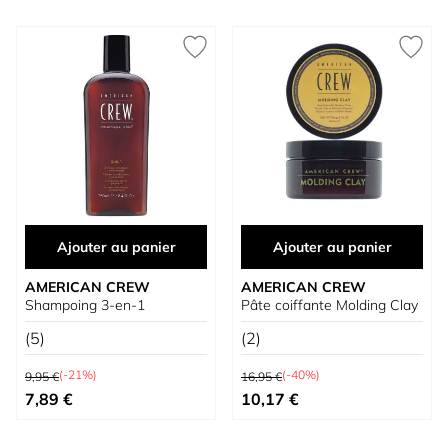
Ajouter au panier
Ajouter au panier
AMERICAN CREW
AMERICAN CREW
Shampoing 3-en-1
Pâte coiffante Molding Clay
(5)
(2)
Prix normal
Prix normal
(-21%)
(-40%)
9,95 €
16,95 €
Prix spécial
Prix spécial
7,89 €
10,17 €