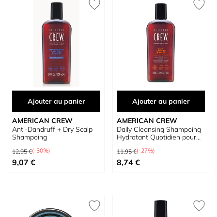
Ajouter au panier
Ajouter au panier
AMERICAN CREW
AMERICAN CREW
Anti-Dandruff + Dry Scalp
Daily Cleansing Shampoing
Shampoing
Hydratant Quotidien pour
Hommes
Prix normal
Prix normal
(-30%)
(-27%)
12,95 €
11,95 €
Prix spécial
Prix spécial
9,07 €
8,74 €