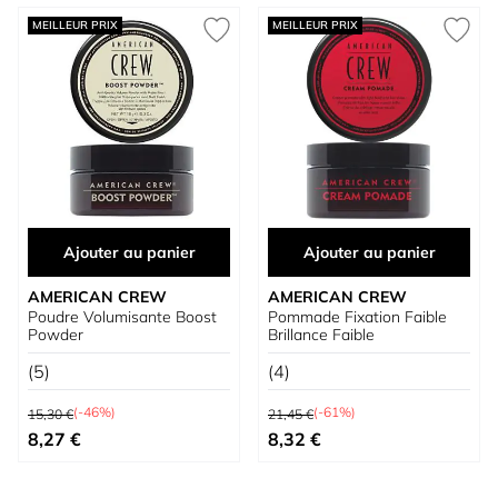
MEILLEUR PRIX
MEILLEUR PRIX
Ajouter au panier
Ajouter au panier
AMERICAN CREW
AMERICAN CREW
Poudre Volumisante Boost
Pommade Fixation Faible
Powder
Brillance Faible
(5)
(4)
Prix normal
Prix normal
(-46%)
(-61%)
15,30 €
21,45 €
Prix spécial
Prix spécial
8,27 €
8,32 €