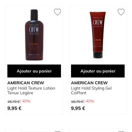
Ajouter au panier
Ajouter au panier
AMERICAN CREW
AMERICAN CREW
Light Hold Texture Lotion
Light Hold Styling Gel
Tenue Légère
Coiffant
Prix normal
Prix normal
(-40%)
(-40%)
16,70 €
16,70 €
Prix spécial
Prix spécial
9,95 €
9,95 €