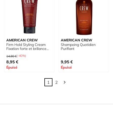
AMERICAN CREW
AMERICAN CREW
Firm Hold Styling Cream
Shampoing Quotidien
Fixation forte et brillance
Purifiant
naturelle
Prix normal
(-40%)
14,80 €
Prix spécial
À partir de
8,95 €
9,95 €
Épuisé
Épuisé
1
2
Vous lisez actuellement la page
Page