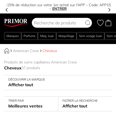
-15% de réduction sur votre 1er achat sur l'APP – Code:
APP15
–
ENTRER
Aller au contenu
Marques
Parfums
Maq. luxe
Maquillage
Soin visage luxe
Soin v
American Crew
Cheveux
Produits de soins capillaires American Crew
Cheveux
37 produits
DÉCOUVRIR LA MARQUE
Afficher tout
TRIER PAR
FILTRER LA RECHERCHE
Meilleures ventes
Afficher tout