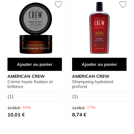
Ajouter au panier
Ajouter au panier
AMERICAN CREW
AMERICAN CREW
Crème haute fixation et
Shampoing hydratant
brillance
profond
(1)
(1)
Prix normal
Prix normal
(-44%)
(-27%)
17,95 €
11,95 €
Prix spécial
Prix spécial
10,01 €
8,74 €