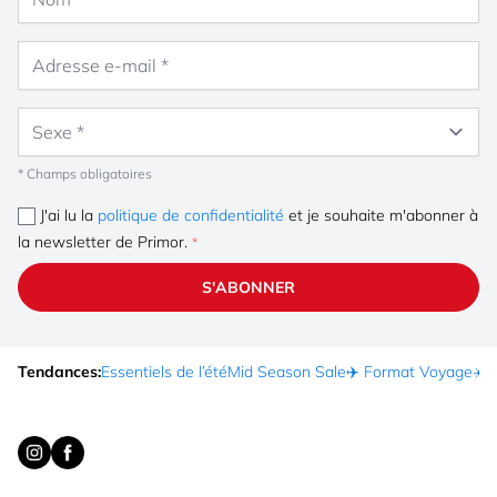
Adresse e-mail
Sexe
* Champs obligatoires
J'ai lu la
politique de confidentialité
et je souhaite m'abonner à
la newsletter de Primor.
S'ABONNER
Tendances:
Essentiels de l’été
Mid Season Sale
✈️ Format Voyage
☀️ 