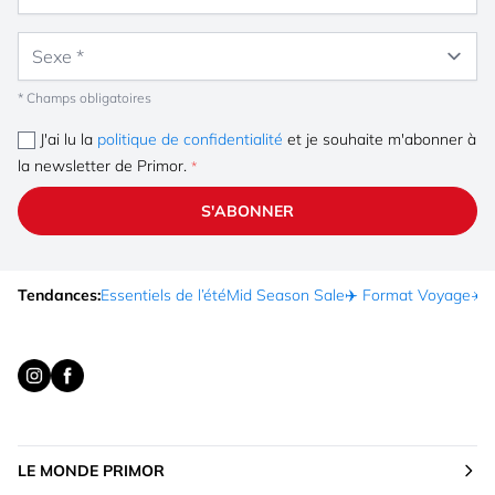
Sexe
* Champs obligatoires
J'ai lu la
politique de confidentialité
et je souhaite m'abonner à
la newsletter de Primor.
S'ABONNER
Tendances:
Essentiels de l’été
Mid Season Sale
✈️ Format Voyage
☀️ 
LE MONDE PRIMOR