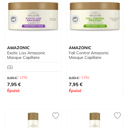
AMAZONIC
AMAZONIC
Exotic Liss Amazonic
Fall Control Amazonic
Masque Capillaire
Masque Capillaire
(1)
Prix normal
Prix normal
(-12%)
(-12%)
8,99 €
8,99 €
Prix spécial
Prix spécial
7,95 €
7,95 €
Épuisé
Épuisé