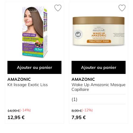
Ajouter au panier
Ajouter au panier
AMAZONIC
AMAZONIC
Kit lissage Exotic Liss
Wake Up Amazonic Masque
Capillaire
(1)
Prix normal
Prix normal
(-14%)
(-12%)
14,99 €
8,99 €
Prix spécial
Prix spécial
12,95 €
7,95 €