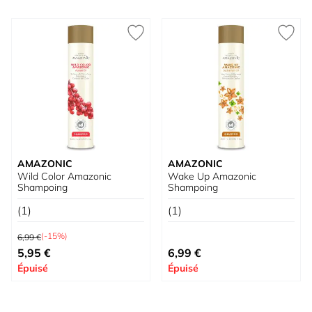
AMAZONIC
AMAZONIC
Wild Color Amazonic
Wake Up Amazonic
Shampoing
Shampoing
(1)
(1)
Prix normal
(-15%)
6,99 €
Prix spécial
5,95 €
6,99 €
Épuisé
Épuisé