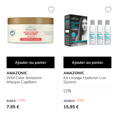
Ajouter au panier
Ajouter au panier
AMAZONIC
AMAZONIC
Wild Color Amazonic
Kit Lissage Hyaluron Liss
Masque Capillaire
System
(19)
Prix normal
Prix normal
(-12%)
(-20%)
8,99 €
19,99 €
Prix spécial
Prix spécial
7,95 €
15,95 €