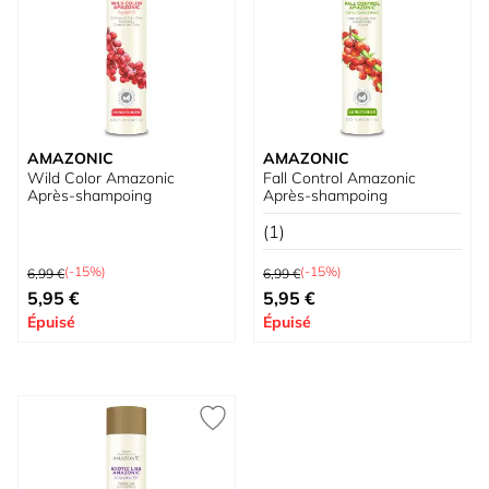
AMAZONIC
AMAZONIC
Wild Color Amazonic
Fall Control Amazonic
Après-shampoing
Après-shampoing
(1)
Prix normal
Prix normal
(-15%)
(-15%)
6,99 €
6,99 €
Prix spécial
Prix spécial
5,95 €
5,95 €
Épuisé
Épuisé