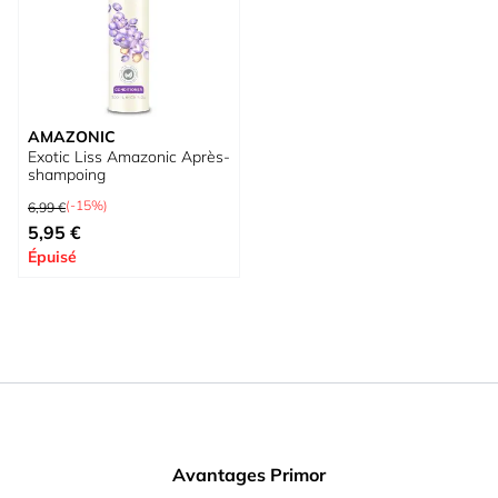
AMAZONIC
Exotic Liss Amazonic Après-
shampoing
Prix normal
(-15%)
6,99 €
Prix spécial
5,95 €
Épuisé
Avantages Primor