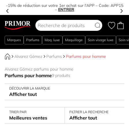
-15% de réduction sur votre 1er achat sur l'APP – Code:
APP15
–
ENTRER
Aller au contenu
Marques
Parfums
Maq. luxe
Maquillage
Soin visage luxe
Soin v
Alvarez Gómez
Parfums
Parfums pour homme
Alvarez Gómez parfums pour homme
Parfums pour homme
9 produits
DÉCOUVRIR LA MARQUE
Afficher tout
TRIER PAR
FILTRER LA RECHERCHE
Meilleures ventes
Afficher tout