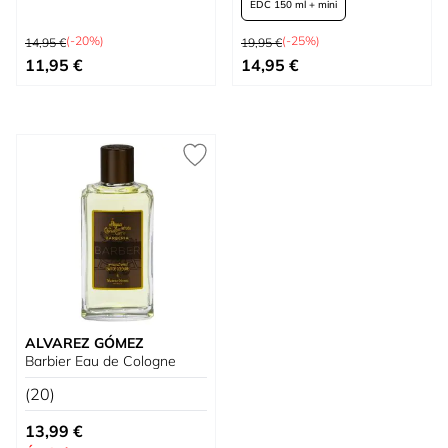
EDC 150 ml + mini
Prix normal
Prix normal
EDC 300 ml + Émulsion Hydratante 280 m
(-20%)
(-25%)
14,95 €
19,95 €
Prix spécial
À partir de
11,95 €
14,95 €
ALVAREZ GÓMEZ
Barbier Eau de Cologne
(20)
13,99 €