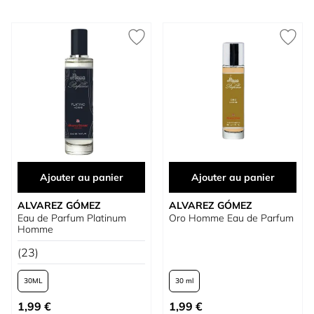
Ajouter au panier
Ajouter au panier
ALVAREZ GÓMEZ
ALVAREZ GÓMEZ
Eau de Parfum Platinum
Oro Homme Eau de Parfum
Homme
(23)
30
30 ml
À partir de
À partir de
1,99 €
1,99 €