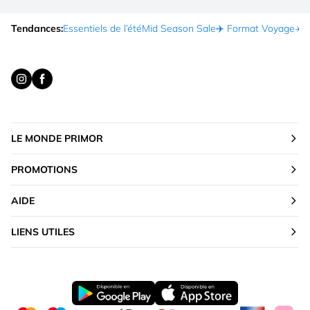
Tendances:
Essentiels de l’été
Mid Season Sale
✈️ Format Voyage
☀️ 
LE MONDE PRIMOR
PROMOTIONS
AIDE
LIENS UTILES