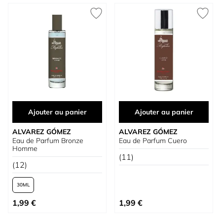
Ajouter au panier
Ajouter au panier
ALVAREZ GÓMEZ
ALVAREZ GÓMEZ
Eau de Parfum Bronze
Eau de Parfum Cuero
Homme
(11)
(12)
30
À partir de
1,99 €
1,99 €