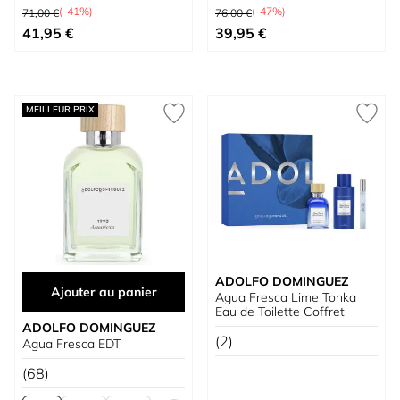
Prix normal
Prix normal
EDT 120 ml + Déodorant 150 ml + Mini
(-41%)
(-47%)
71,00 €
76,00 €
À partir de
À partir de
41,95 €
39,95 €
MEILLEUR PRIX
ADOLFO DOMINGUEZ
Ajouter au panier
Agua Fresca Lime Tonka
Eau de Toilette Coffret
ADOLFO DOMINGUEZ
(2)
Agua Fresca EDT
(68)