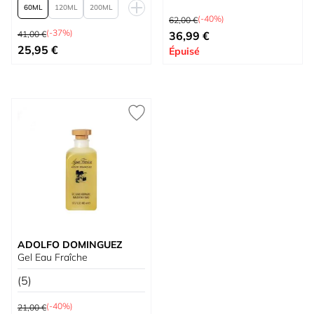
60
120
200
Prix normal
(-40%)
62,00 €
Prix normal
250
Prix spécial
(-37%)
41,00 €
36,99 €
À partir de
25,95 €
Épuisé
ADOLFO DOMINGUEZ
Gel Eau Fraîche
(5)
Prix normal
(-40%)
21,00 €