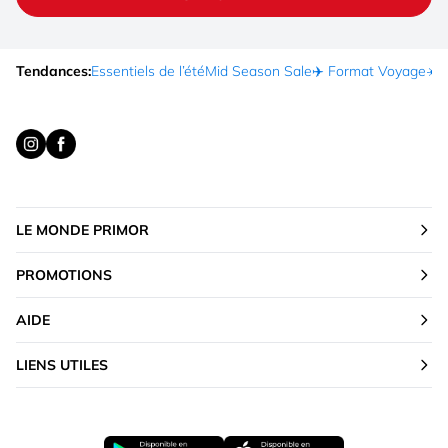
Tendances:
Essentiels de l’été
Mid Season Sale
✈️ Format Voyage
☀️ 
LE MONDE PRIMOR
PROMOTIONS
AIDE
LIENS UTILES