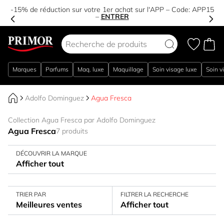
-15% de réduction sur votre 1er achat sur l'APP – Code:
APP15
–
ENTRER
Aller au contenu
Marques
Parfums
Maq. luxe
Maquillage
Soin visage luxe
Soin v
Adolfo Dominguez
Agua Fresca
Collection Agua Fresca par Adolfo Dominguez
Agua Fresca
7 produits
DÉCOUVRIR LA MARQUE
Afficher tout
TRIER PAR
FILTRER LA RECHERCHE
Meilleures ventes
Afficher tout