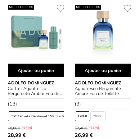
MEILLEUR PRIX
MEILLEUR PRIX
Ajouter au panier
Ajouter au panier
ADOLFO DOMINGUEZ
ADOLFO DOMINGUEZ
Coffret Aguafresca
Aguafresca Bergamote
Bergamota Ámbar Eau de
Ambre Eau de Toilette
Toilette
(13)
(3)
EDT 120 ml + Déodorant 150 ml + Mini
120
200
Prix normal
Prix normal
(-57%)
(-53%)
68,00 €
57,40 €
À partir de
À partir de
28,99 €
26,99 €