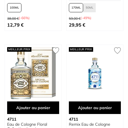
100
170
50
Prix normal
Prix normal
(-66%)
(-49%)
38,00 €
59,00 €
À partir de
À partir de
12,79 €
29,95 €
MEILLEUR PRIX
MEILLEUR PRIX
Ajouter au panier
Ajouter au panier
4711
4711
Eau de Cologne Floral
Remix Eau de Cologne