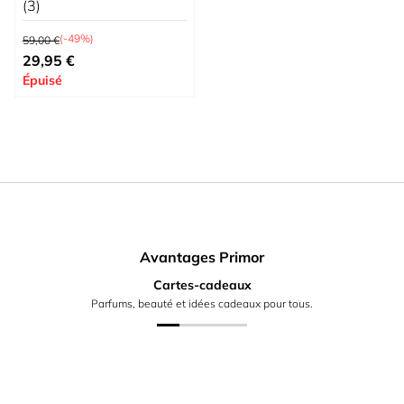
(3)
Prix normal
(-49%)
59,00 €
Prix spécial
29,95 €
Épuisé
Avantages Primor
Cartes-cadeaux
Parfums, beauté et idées cadeaux pour tous.