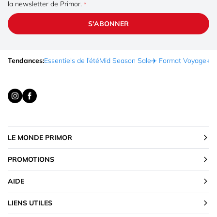
la newsletter de Primor.
S'ABONNER
Tendances:
Essentiels de l’été
Mid Season Sale
✈️ Format Voyage
☀️ 
LE MONDE PRIMOR
PROMOTIONS
AIDE
LIENS UTILES