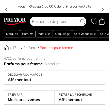
Vous n'êtes qu'à 50,00 € de la livraison gratuite
Aller au contenu
Marques
Parfums
Maq. luxe
Maquillage
Soin visage luxe
Soin v
4711
Parfums
Parfums pour femme
4711 parfums pour femme
Parfums pour femme
13 produits
DÉCOUVRIR LA MARQUE
Afficher tout
TRIER PAR
FILTRER LA RECHERCHE
Meilleures ventes
Afficher tout