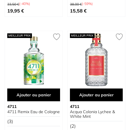
Prix normal
Prix normal
(-40%)
(-59%)
33,50 €
38,00 €
À partir de
Prix spécial
19,95 €
15,58 €
MEILLEUR PRIX
MEILLEUR PRIX
Ajouter au panier
Ajouter au panier
4711
4711
4711 Remix Eau de Cologne
Acqua Colonia Lychee &
White Mint
(3)
(2)