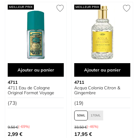
MEILLEUR PRIX
MEILLEUR PRIX
Ajouter au panier
Ajouter au panier
4711
4711
4711 Eau de Cologne
Acqua Colonia Citron &
Original Format Voyage
Gingembre
(73)
(19)
50
170
Prix normal
Prix normal
(-69%)
(-46%)
9,50 €
33,50 €
Prix spécial
À partir de
2,99 €
17,95 €