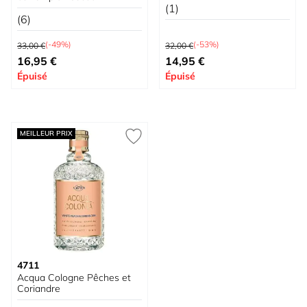
(1)
(6)
Prix normal
Prix normal
(-49%)
(-53%)
33,00 €
32,00 €
À partir de
Prix spécial
16,95 €
14,95 €
Épuisé
Épuisé
MEILLEUR PRIX
4711
Acqua Cologne Pêches et
Coriandre