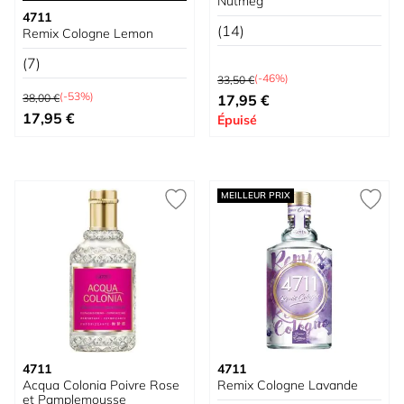
Nutmeg
4711
(14)
Remix Cologne Lemon
(7)
Prix normal
(-46%)
33,50 €
Prix normal
À partir de
(-53%)
38,00 €
17,95 €
Prix spécial
17,95 €
Épuisé
MEILLEUR PRIX
4711
4711
Acqua Colonia Poivre Rose
Remix Cologne Lavande
et Pamplemousse