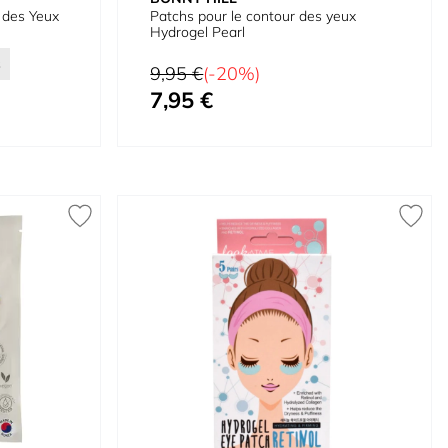
 des Yeux
Patchs pour le contour des yeux
Hydrogel Pearl
s
Prix normal
9,95 €
(-20%)
7,95 €
Prix spécial