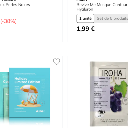
ux Perles Noires
Revive Me Masque Contour
Hyaluron
1 unité
Set de 5 produit
€
(-38%)
1,99 €
À partir de