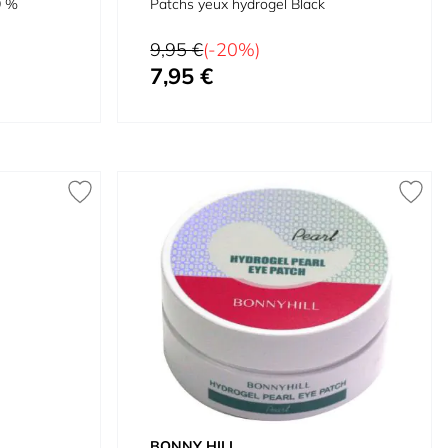
9 %
Patchs yeux hydrogel Black
Prix normal
9,95 €
(-20%)
7,95 €
Prix spécial
BONNY HILL