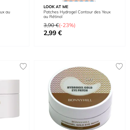
LOOK AT ME
eux au
Patches Hydrogel Contour des Yeux
au Rétinol
Prix normal
3,90 €
(-23%)
2,99 €
Prix spécial