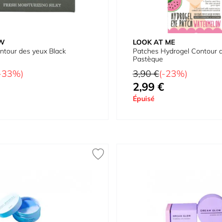
W
LOOK AT ME
ntour des yeux Black
Patches Hydrogel Contour 
Pastèque
Prix normal
-33%)
3,90 €
(-23%)
2,99 €
Prix spécial
Épuisé