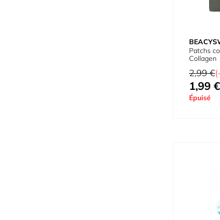
BEACYS
Patchs co
Collagen
Prix normal
2,99 €
(
1,99 €
Prix spécial
Épuisé