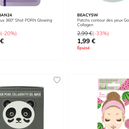
IAN24
BEACYSW
eux 360º Shot PDRN Glowing
Patchs contour des yeux Go
Collagen
Prix normal
€
(-20%)
2,99 €
(-33%)
 €
1,99 €
Prix spécial
Épuisé