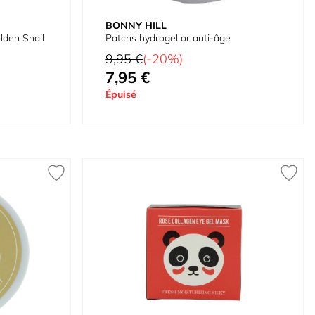
BONNY HILL
lden Snail
Patchs hydrogel or anti-âge
Prix normal
9,95 €
(-20%)
7,95 €
Prix spécial
Épuisé