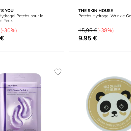
'S YOU
THE SKIN HOUSE
ydrogel Patchs pour le
Patchs Hydrogel Wrinkle Go
de Yeux
Prix normal
€
(-30%)
15,95 €
(-38%)
 €
9,95 €
Prix spécial