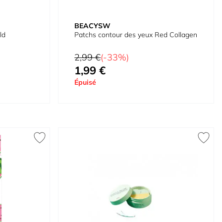
BEACYSW
ld
Patchs contour des yeux Red Collagen
Prix normal
2,99 €
(-33%)
1,99 €
Prix spécial
Épuisé