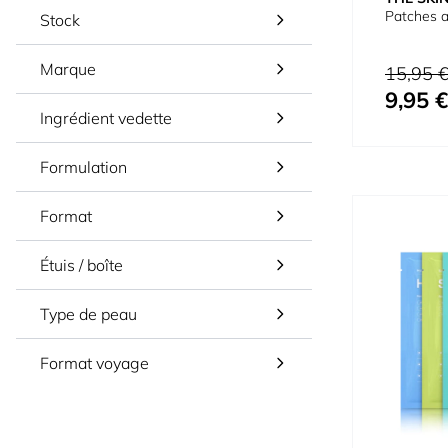
Patches a
Stock
Marque
Prix normal
15,95 
9,95 €
Prix spécial
Ingrédient vedette
Formulation
Format
Étuis / boîte
Type de peau
Format voyage