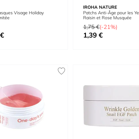
IROHA NATURE
asques Visage Holiday
Patchs Anti-Âge pour les Y
mitée
Raisin et Rose Musquée
Prix normal
1,75 €
(-21%)
 €
1,39 €
Prix spécial