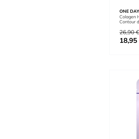
ONE DAY
Colagen H
Contour 
Prix normal
26,90 
18,95
Prix spécial