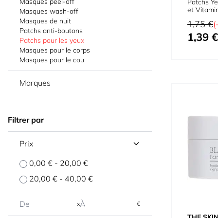
Masques peel-off
Patchs Ye
et Vitami
Masques wash-off
Masques de nuit
Prix normal
1,75 €
(
Patchs anti-boutons
1,39 €
Prix spécial
Patchs pour les yeux
Masques pour le corps
Masques pour le cou
Marques
Filtrer par
Prix
0,00 €
-
20,00 €
20,00 €
-
40,00 €
x
€
THE SKI