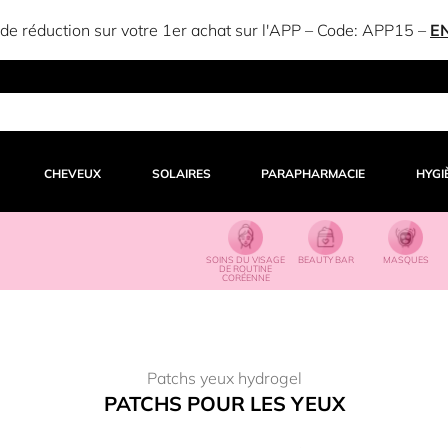
e réduction sur votre 1er achat sur l'APP – Code:
APP15
–
E
CHEVEUX
SOLAIRES
PARAPHARMACIE
HYGI
SOINS DU VISAGE
BEAUTY BAR
MASQUES
DE ROUTINE
CORÉENNE
Patchs yeux hydrogel
PATCHS POUR LES YEUX