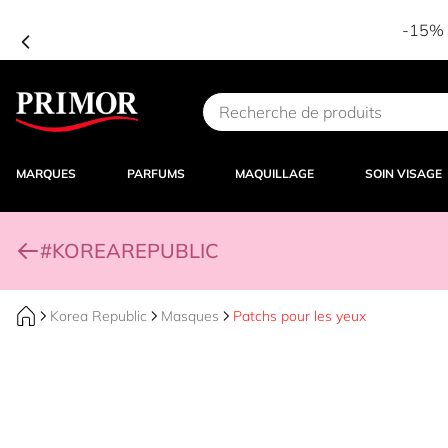
-15% d
Aller au contenu
MARQUES
PARFUMS
MAQUILLAGE
SOIN VISAGE
#KOREAREPUBLIC
Korea Republic
Masques
Patchs pour les yeux