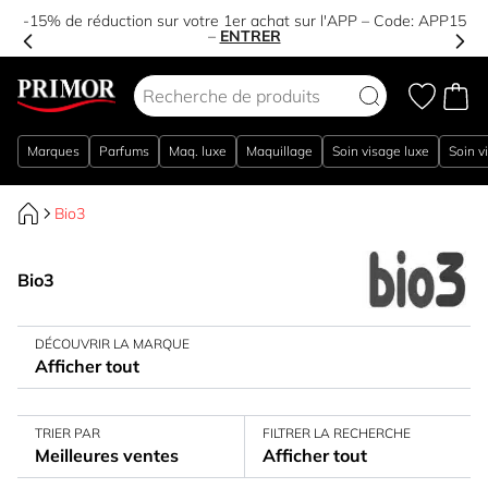
-15% de réduction sur votre 1er achat sur l'APP – Code:
APP15
–
ENTRER
Aller au contenu
Marques
Parfums
Maq. luxe
Maquillage
Soin visage luxe
Soin v
Bio3
Bio3
DÉCOUVRIR LA MARQUE
Afficher tout
TRIER PAR
FILTRER LA RECHERCHE
Meilleures ventes
Afficher tout