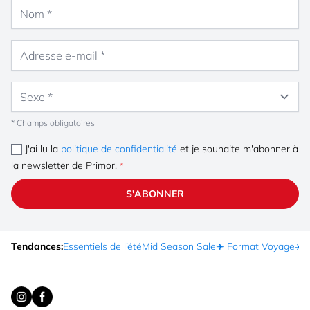
Nom
Adresse e-mail
Sexe
* Champs obligatoires
J'ai lu la
politique de confidentialité
et je souhaite m'abonner à
la newsletter de Primor.
S'ABONNER
Tendances:
Essentiels de l’été
Mid Season Sale
✈️ Format Voyage
☀️ 