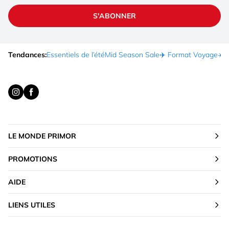
S'ABONNER
Tendances:
Essentiels de l’été
Mid Season Sale
✈️ Format Voyage
☀️ 
LE MONDE PRIMOR
PROMOTIONS
AIDE
LIENS UTILES