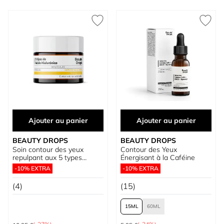
Ajouter au panier
Ajouter au panier
BEAUTY DROPS
BEAUTY DROPS
Soin contour des yeux
Contour des Yeux
repulpant aux 5 types
Énergisant à la Caféine
d’acide hyaluronique
-10% EXTRA
-10% EXTRA
(4)
(15)
15
60
Prix normal
Prix normal