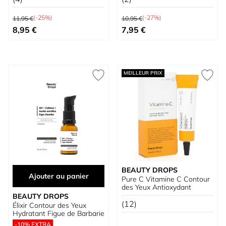
Prix normal
Prix normal
(-25%)
(-27%)
11,95 €
10,95 €
Prix spécial
Prix spécial
8,95 €
7,95 €
MEILLEUR PRIX
BEAUTY DROPS
Ajouter au panier
Pure C Vitamine C Contour
des Yeux Antioxydant
BEAUTY DROPS
(12)
Élixir Contour des Yeux
Hydratant Figue de Barbarie
-10% EXTRA