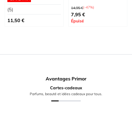
Prix normal
(-47%)
14,95 €
(5)
Prix spécial
7,95 €
11,50 €
Épuisé
Avantages Primor
Cartes-cadeaux
Parfums, beauté et idées cadeaux pour tous.