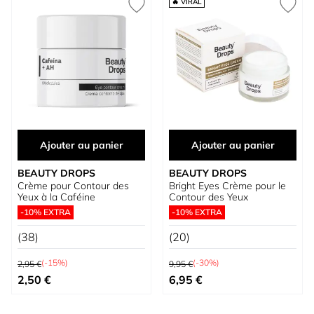
🔥 VIRAL
Ajouter au panier
Ajouter au panier
BEAUTY DROPS
BEAUTY DROPS
Crème pour Contour des
Bright Eyes Crème pour le
Yeux à la Caféine
Contour des Yeux
-10% EXTRA
-10% EXTRA
(38)
(20)
Prix normal
Prix normal
(-15%)
(-30%)
2,95 €
9,95 €
Prix spécial
Prix spécial
2,50 €
6,95 €