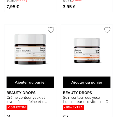
(-27%)
(-34%)
10,95 €
5,95 €
Prix spécial
À partir de
7,95 €
3,95 €
Ajouter au panier
Ajouter au panier
BEAUTY DROPS
BEAUTY DROPS
Crème contour yeux et
Soin contour des yeux
lèvres à la caféine et à
illuminateur à la vitamine C
l’acide hyaluronique
-10% EXTRA
-10% EXTRA
(4)
(2)