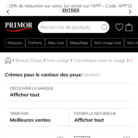
-15% de réduction sur votre 1er achat sur l'APP – Code:
APP15
–
ENTRER
Aller au contenu
Marques
Parfums
Maq. luxe
Maquillage
Soin visage luxe
Soin v
Beauty Drops
Soin visage
Cosmétique pour le visage
Crè
Crèmes pour le contour des yeux
8 produits
DÉCOUVRIR LA MARQUE
Afficher tout
TRIER PAR
FILTRER LA RECHERCHE
Meilleures ventes
Afficher tout