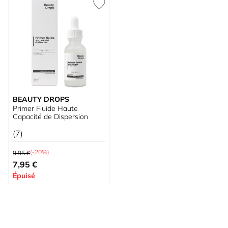
BEAUTY DROPS
Primer Fluide Haute
Capacité de Dispersion
(7)
Prix normal
(-20%)
9,95 €
Prix spécial
7,95 €
Épuisé