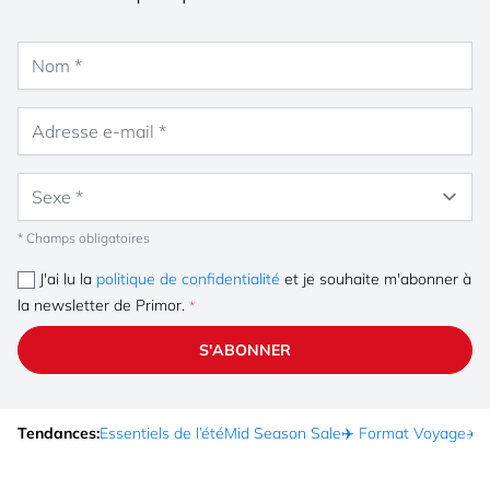
Nom
Adresse e-mail
Sexe
* Champs obligatoires
J'ai lu la
politique de confidentialité
et je souhaite m'abonner à
la newsletter de Primor.
S'ABONNER
Tendances:
Essentiels de l’été
Mid Season Sale
✈️ Format Voyage
☀️ 