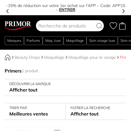
-15% de réduction sur votre 1er achat sur l'APP – Code:
APP15
–
ENTRER
Aller au contenu
Marques
Parfums
Maq. luxe
Maquillage
Soin visage luxe
Soin v
Beauty Drops
Maquillage
Maquillage pour le visage
Prime
Primers
1 produit
DÉCOUVRIR LA MARQUE
Afficher tout
TRIER PAR
FILTRER LA RECHERCHE
Meilleures ventes
Afficher tout