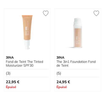
3INA
3INA
Fond de Teint The Tinted
The 3in1 Foundation Fond
Moisturizer SPF30
de Teint
(3)
(5)
À partir de
À partir de
22,95 €
24,95 €
Épuisé
Épuisé