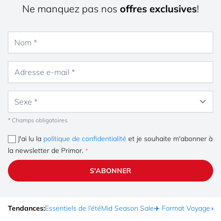
Ne manquez pas nos
offres exclusives
!
Nom
Adresse e-mail
Sexe
* Champs obligatoires
J'ai lu la
politique de confidentialité
et je souhaite m'abonner à
la newsletter de Primor.
S'ABONNER
Tendances:
Essentiels de l’été
Mid Season Sale
✈️ Format Voyage
☀️ 