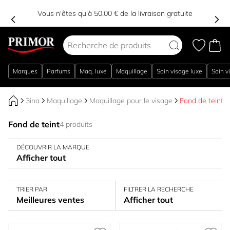
Vous n'êtes qu'à 50,00 € de la livraison gratuite
Aller au contenu
Marques
Parfums
Maq. luxe
Maquillage
Soin visage luxe
Soin v
3ina
Maquillage
Maquillage pour le visage
Fond de teint
Fond de teint
4 produits
DÉCOUVRIR LA MARQUE
Afficher tout
TRIER PAR
FILTRER LA RECHERCHE
Meilleures ventes
Afficher tout