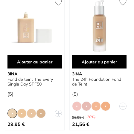
Ajouter au panier
Ajouter au panier
3INA
3INA
Fond de teint The Every
The 24h Foundation Fond
Single Day SPF50
de Teint
(5)
(5)
Prix normal
(-20%)
26,95 €
À partir de
À partir de
29,95 €
21,56 €