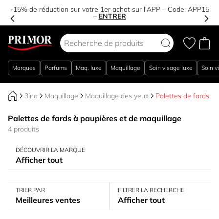
-15% de réduction sur votre 1er achat sur l'APP – Code:
APP15
–
ENTRER
Aller au contenu
Marques
Parfums
Maq. luxe
Maquillage
Soin visage luxe
Soin v
3ina
Maquillage
Maquillage des yeux
Palettes de fards à 
Palettes de fards à paupières et de maquillage
4 produits
DÉCOUVRIR LA MARQUE
Afficher tout
TRIER PAR
FILTRER LA RECHERCHE
Meilleures ventes
Afficher tout