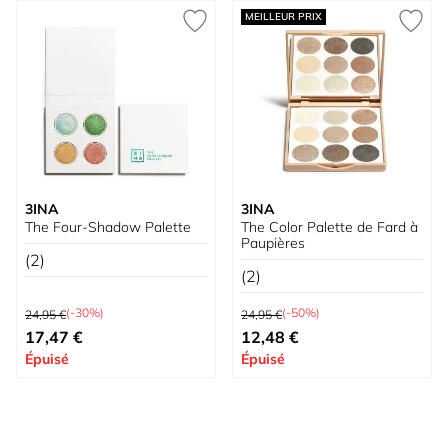
MEILLEUR PRIX
3INA
3INA
The Four-Shadow Palette
The Color Palette de Fard à
Paupières
(2)
(2)
Prix normal
Prix normal
(-30%)
(-50%)
24,95 €
24,95 €
Prix spécial
Prix spécial
17,47 €
12,48 €
Épuisé
Épuisé