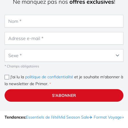
Ne manquez pas nos
offres exclusives
!
Nom
Adresse e-mail
Sexe
* Champs obligatoires
J'ai lu la
politique de confidentialité
et je souhaite m'abonner à
la newsletter de Primor.
S'ABONNER
Tendances:
Essentiels de l’été
Mid Season Sale
✈️ Format Voyage
☀️ 