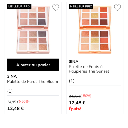
MEILLEUR PRIX
MEILLEUR PRIX
3INA
Ajouter au panier
Palette de Fards à
Paupières The Sunset
3INA
(1)
Palette de Fards The Bloom
(1)
Prix normal
(-50%)
24,95 €
Prix normal
Prix spécial
(-50%)
24,95 €
12,48 €
Prix spécial
12,48 €
Épuisé