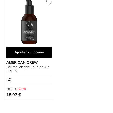
Ajouter au panier
AMERICAN CREW
Baume Visage Tout-en-Un
SPF15
(2)
Prix normal
(-14%)
20,95 €
Prix spécial
18,07 €