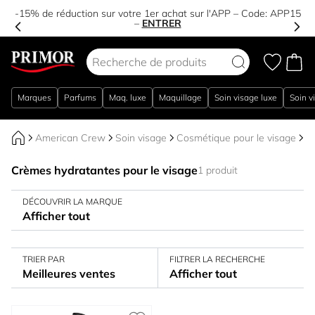
-15% de réduction sur votre 1er achat sur l'APP – Code:
APP15
–
ENTRER
Aller au contenu
Marques
Parfums
Maq. luxe
Maquillage
Soin visage luxe
Soin v
American Crew
Soin visage
Cosmétique pour le visage
C
Crèmes hydratantes pour le visage
1 produit
DÉCOUVRIR LA MARQUE
Afficher tout
TRIER PAR
FILTRER LA RECHERCHE
Meilleures ventes
Afficher tout