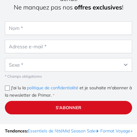
Ne manquez pas nos
offres exclusives
!
Nom
Adresse e-mail
Sexe
* Champs obligatoires
J'ai lu la
politique de confidentialité
et je souhaite m'abonner à
la newsletter de Primor.
S'ABONNER
Tendances:
Essentiels de l’été
Mid Season Sale
✈️ Format Voyage
☀️ 